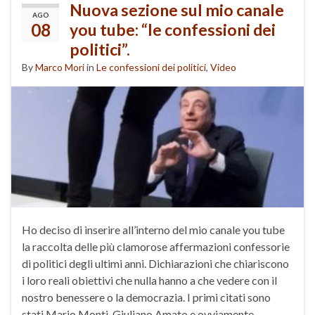
Nuova sezione sul mio canale
AGO
08
you tube: “le confessioni dei
politici”.
By
Marco Mori
in
Le confessioni dei politici
,
Video
Ho deciso di inserire all’interno del mio canale you tube
la raccolta delle più clamorose affermazioni confessorie
di politici degli ultimi anni. Dichiarazioni che chiariscono
i loro reali obiettivi che nulla hanno a che vedere con il
nostro benessere o la democrazia. I primi citati sono
stati Mario Monti, Giuliano Amato e ovviamente