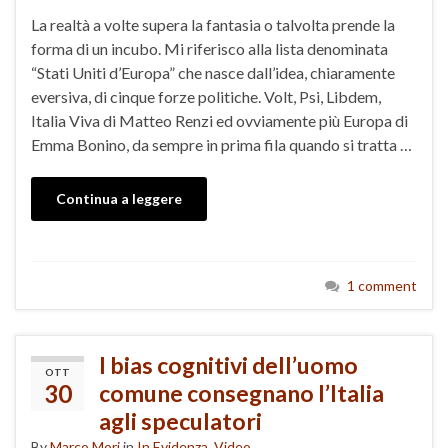
La realtà a volte supera la fantasia o talvolta prende la
forma di un incubo. Mi riferisco alla lista denominata
“Stati Uniti d’Europa” che nasce dall’idea, chiaramente
eversiva, di cinque forze politiche. Volt, Psi, Libdem,
Italia Viva di Matteo Renzi ed ovviamente più Europa di
Emma Bonino, da sempre in prima fila quando si tratta …
Continua a leggere
1 comment
I bias cognitivi dell’uomo
OTT
30
comune consegnano l’Italia
agli speculatori
By
Marco Mori
in
In Evidenza
,
Video