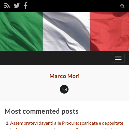
Tog
sear
for
Togg
navig
Marco Mori
Most commented posts
Assembratevi davanti alle Procure: scaricate e depositate