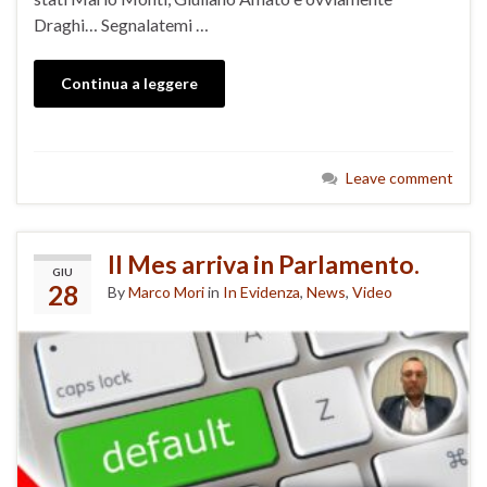
Draghi… Segnalatemi …
Continua a leggere
Leave comment
Il Mes arriva in Parlamento.
GIU
28
By
Marco Mori
in
In Evidenza
,
News
,
Video