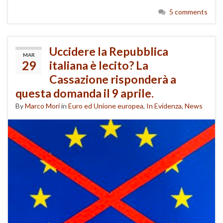
5 comments
Uccidere la Repubblica
MAR
29
italiana è lecito? La
Cassazione risponderà a
questa domanda il 9 aprile.
By
Marco Mori
in
Euro ed Unione europea
,
In Evidenza
,
News