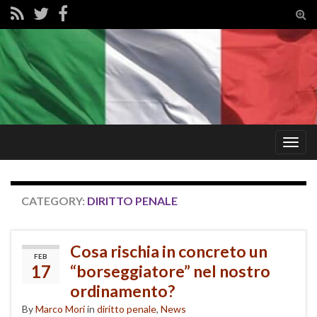
Tog
sear
for
Togg
navig
CATEGORY:
DIRITTO PENALE
Cosa rischia in concreto un
FEB
17
“borseggiatore” nel nostro
ordinamento?
By
Marco Mori
in
diritto penale
,
News