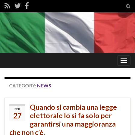
Tog
sear
for
Togg
navig
CATEGORY:
NEWS
Quando si cambia una legge
FEB
27
elettorale lo si fa solo per
garantirsi una maggioranza
che non c’è.