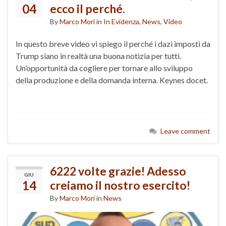
04
ecco il perché.
By
Marco Mori
in
In Evidenza
,
News
,
Video
In questo breve video vi spiego il perché i dazi imposti da
Trump siano in realtà una buona notizia per tutti.
Un’opportunità da cogliere per tornare allo sviluppo
della produzione e della domanda interna. Keynes docet.
Leave comment
6222 volte grazie! Adesso
GIU
14
creiamo il nostro esercito!
By
Marco Mori
in
News