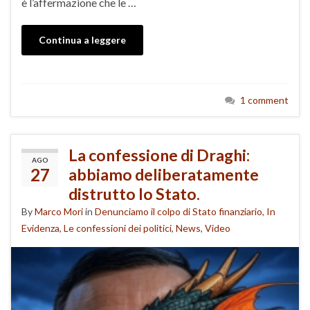
è l’affermazione che le …
Continua a leggere
1 comment
La confessione di Draghi:
AGO
27
abbiamo deliberatamente
distrutto lo Stato.
By
Marco Mori
in
Denunciamo il colpo di Stato finanziario
,
In
Evidenza
,
Le confessioni dei politici
,
News
,
Video