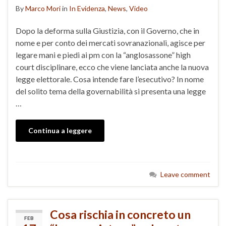
By
Marco Mori
in
In Evidenza
,
News
,
Video
Dopo la deforma sulla Giustizia, con il Governo, che in
nome e per conto dei mercati sovranazionali, agisce per
legare mani e piedi ai pm con la “anglosassone” high
court disciplinare, ecco che viene lanciata anche la nuova
legge elettorale. Cosa intende fare l’esecutivo? In nome
del solito tema della governabilità si presenta una legge
…
Continua a leggere
Leave comment
Cosa rischia in concreto un
FEB