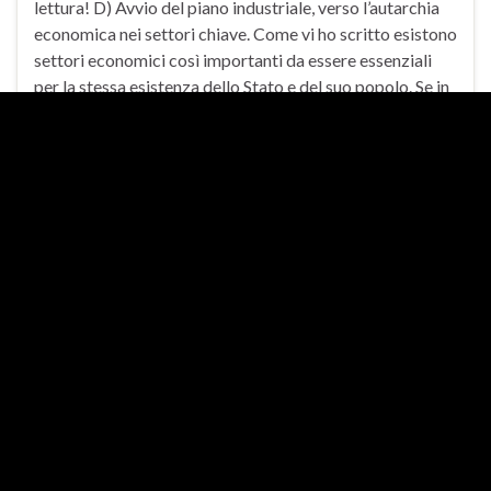
lettura! D) Avvio del piano industriale, verso l’autarchia
economica nei settori chiave. Come vi ho scritto esistono
settori economici così importanti da essere essenziali
per la stessa esistenza dello Stato e del suo popolo. Se in
tali settori dipendi …
Continua a leggere
1 comment
I primi cento giorni: piena
MAG
07
occupazione di Stato e
riforma delle pensioni.
By
Marco Mori
in
In Evidenza
,
News