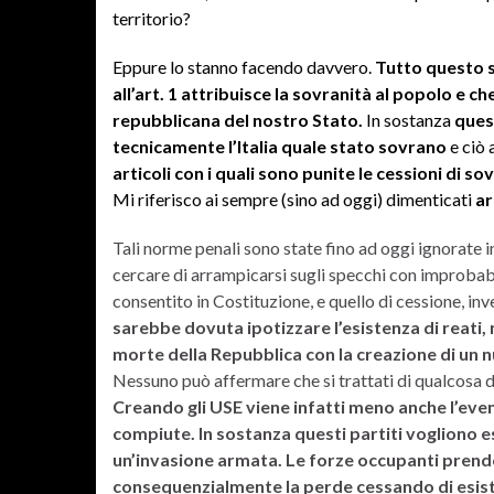
territorio?
Eppure lo stanno facendo davvero.
Tutto questo s
all’art. 1 attribuisce la sovranità al popolo e che
repubblicana del nostro Stato.
In sostanza
ques
tecnicamente l’Italia quale stato sovrano
e ciò 
articoli con i quali sono punite le cessioni di 
Mi riferisco ai sempre (sino ad oggi) dimenticati
ar
Tali norme penali sono state fino ad oggi ignorate 
cercare di arrampicarsi sugli specchi con improbabil
consentito in Costituzione, e quello di cessione, inv
sarebbe dovuta ipotizzare l’esistenza di reati,
morte della Repubblica con la creazione di un nu
Nessuno può affermare che si trattati di qualcosa di
Creando gli USE viene infatti meno anche l’event
compiute. In sostanza questi partiti vogliono 
un’invasione armata. Le forze occupanti prendo
consequenzialmente la perde cessando di esis