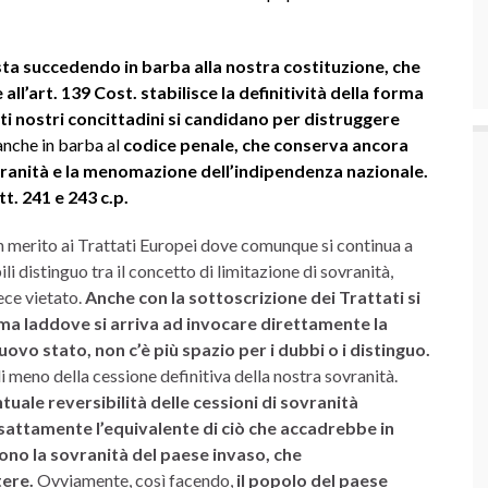
ta succedendo in barba alla nostra costituzione, che
 all’art. 139 Cost. stabilisce la definitività della forma
ti nostri concittadini si candidano per distruggere
anche in barba al
codice penale, che conserva ancora
sovranità e la menomazione dell’indipendenza nazionale.
tt. 241 e 243 c.p.
in merito ai Trattati Europei dove comunque si continua a
i distinguo tra il concetto di limitazione di sovranità,
ece vietato.
Anche con la sottoscrizione dei Trattati si
 ma laddove si arriva ad invocare direttamente la
ovo stato, non c’è più spazio per i dubbi o i distinguo.
 meno della cessione definitiva della nostra sovranità.
uale reversibilità delle cessioni di sovranità
esattamente l’equivalente di ciò che accadrebbe in
no la sovranità del paese invaso, che
tere.
Ovviamente, così facendo,
il popolo del paese