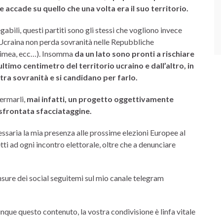
e accade su quello che una volta era il suo territorio.
gabili, questi partiti sono gli stessi che vogliono invece
l’Ucraina non perda sovranità nelle Repubbliche
rimea, ecc…). Insomma
da un lato sono pronti a rischiare
ltimo centimetro del territorio ucraino e dall’altro, in
ra sovranità e si candidano per farlo.
ermarli,
mai infatti, un progetto oggettivamente
 sfrontata sfacciataggine.
ssaria la mia presenza alle prossime elezioni Europee al
etti ad ogni incontro elettorale, oltre che a denunciare
ensure dei social seguitemi sul mio canale telegram
que questo contenuto, la vostra condivisione è linfa vitale