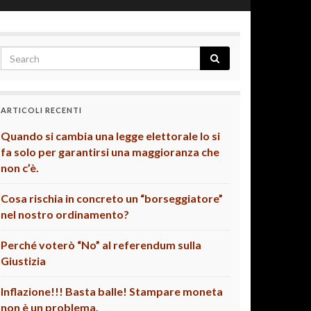
ARTICOLI RECENTI
Quando si cambia una legge elettorale lo si
fa solo per garantirsi una maggioranza che
non c’è.
Cosa rischia in concreto un “borseggiatore”
nel nostro ordinamento?
Perché voterò “No” al referendum sulla
Giustizia
Inflazione!!! Basta balle! Stampare moneta
non è un problema.