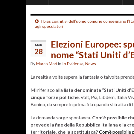
I bias cognitivi dell’uomo comune consegnano l’Ita
agli speculatori
Elezioni Europee: sp
MAR
28
nome “Stati Uniti d’
By
Marco Mori
in
In Evidenza
,
News
La realtà a volte supera la fantasia o talvolta prend
Mi riferisco alla
lista denominata “Stati Uniti d’
cinque forze politiche
. Volt, Psi, Libdem, Italia
Bonino, da sempre in prima fila quando si tratta di f
La domanda sorge spontanea
. Com’è possibile c
prevede la fine della Repubblica Italiana e la c
territoriale, che la sostituisca?
Com’è possibile p