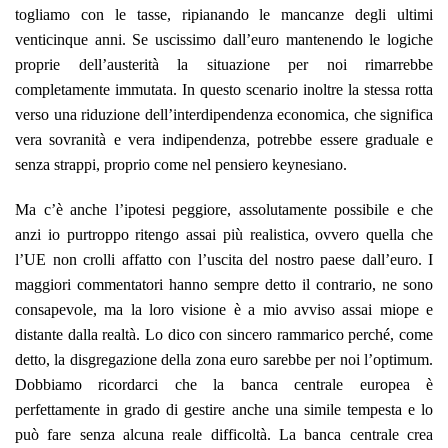
togliamo con le tasse, ripianando le mancanze degli ultimi
venticinque anni
. Se uscissimo dall’euro mantenendo le logiche
proprie dell’austerità la situazione per noi rimarrebbe
completamente immutata. In questo scenario inoltre la stessa rotta
verso una riduzione dell’interdipendenza economica, che significa
vera sovranità e vera indipendenza, potrebbe essere graduale e
senza strappi, proprio come nel pensiero keynesiano.
Ma c’è anche l’ipotesi peggiore, assolutamente possibile e che
anzi io purtroppo ritengo assai più realistica, ovvero quella che
l’UE non crolli affatto con l’uscita del nostro paese dall’euro. I
maggiori commentatori hanno sempre detto il contrario, ne sono
consapevole, ma la loro visione è a mio avviso assai miope e
distante dalla realtà. Lo dico con sincero rammarico perché, come
detto, la disgregazione della zona euro sarebbe per noi l’optimum.
Dobbiamo ricordarci che la banca centrale europea è
perfettamente in grado di gestire anche una simile tempesta e lo
può fare senza alcuna reale difficoltà. La banca centrale crea