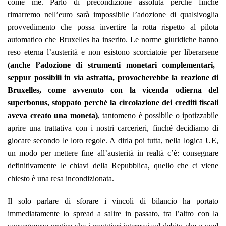
come me. Parlo di precondizione assoluta perché finché
rimarremo nell’euro sarà impossibile l’adozione di qualsivoglia
provvedimento che possa invertire la rotta rispetto al pilota
automatico che Bruxelles ha inserito. Le norme giuridiche hanno
reso eterna l’austerità e non esistono scorciatoie per liberarsene
(anche l’adozione di strumenti monetari complementari,
seppur possibili in via astratta, provocherebbe la reazione di
Bruxelles, come avvenuto con la vicenda odierna del
superbonus, stoppato perché la circolazione dei crediti fiscali
aveva creato una moneta)
, tantomeno è possibile o ipotizzabile
aprire una trattativa con i nostri carcerieri, finché decidiamo di
giocare secondo le loro regole. A dirla poi tutta, nella logica UE,
un modo per mettere fine all’austerità in realtà c’è: consegnare
definitivamente le chiavi della Repubblica, quello che ci viene
chiesto è una resa incondizionata.
Il solo parlare di sforare i vincoli di bilancio ha portato
immediatamente lo spread a salire in passato, tra l’altro con la