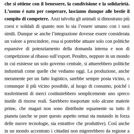
che si ottiene con il benessere, la condivisione e la solidarietà.
L’uomo è nato per cooperare, lasciamo dunque alle bestie il
compito di competere.
Anzi talvolta gli animali si dimostrano più
coesi e solidali di quanto non lo sia l’essere umano con i suoi
simili. Dunque se anche l’integrazione dovesse essere considerata
un valore a prescindere, essa si potrebbe attuare solo con politiche
espansive di potenziamento della domanda interna e non di
competizione al ribasso sull’export. Peraltro, neppure in un mondo
in cui esistesse un solo governo centrale, si attuerebbero politiche
industriali come quelle che vediamo oggi. La produzione, anche
meramente per un fatto logistico, sarebbe sempre posta vicino, o
comunque il più vicino possibile, al luogo di consumo, poiché i
trasferimenti di merci costituirebbero semplicemente uno spreco
inutile di risorse reali. Sarebbero trasportate solo alcune materie
prime, che magari non sono distribuite equamente su tutto il
pianeta (anche se pure questo aspetto ormai sta mutando in forza
delle nuove tecnologie, sia estrattive che produttive). Così anche
in un mondo accentrato i cittadini non migrerebbero da regione a