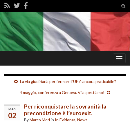
Tog
sear
for
Togg
navig
La via giudiziaria per fermare l’UE è ancora praticabile?
4 maggio, conferenza a Genova. Vi aspettiamo!
Per riconquistare la sovranità la
MAG
precondizione è l’euroexit.
02
By
Marco Mori
in
In Evidenza
,
News