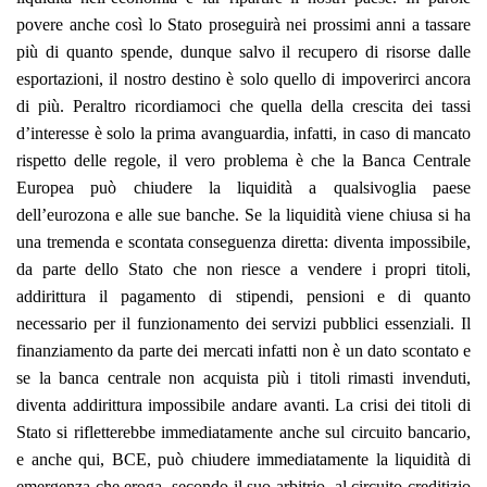
povere anche così lo Stato proseguirà nei prossimi anni a tassare
più di quanto spende, dunque salvo il recupero di risorse dalle
esportazioni, il nostro destino è solo quello di impoverirci ancora
di più. Peraltro ricordiamoci che quella della crescita dei tassi
d’interesse è solo la prima avanguardia, infatti, in caso di mancato
rispetto delle regole, il vero problema è che la Banca Centrale
Europea può chiudere la liquidità a qualsivoglia paese
dell’eurozona e alle sue banche. Se la liquidità viene chiusa si ha
una tremenda e scontata conseguenza diretta: diventa impossibile,
da parte dello Stato che non riesce a vendere i propri titoli,
addirittura il pagamento di stipendi, pensioni e di quanto
necessario per il funzionamento dei servizi pubblici essenziali. Il
finanziamento da parte dei mercati infatti non è un dato scontato e
se la banca centrale non acquista più i titoli rimasti invenduti,
diventa addirittura impossibile andare avanti. La crisi dei titoli di
Stato si rifletterebbe immediatamente anche sul circuito bancario,
e anche qui, BCE, può chiudere immediatamente la liquidità di
emergenza che eroga, secondo il suo arbitrio, al circuito creditizio