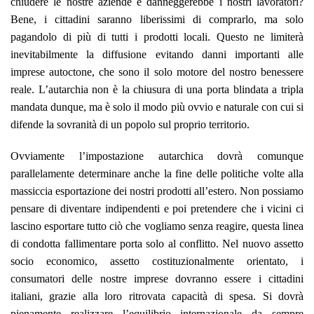
chiudere le nostre aziende e danneggerebbe i nostri lavoratori?
Bene, i cittadini saranno liberissimi di comprarlo, ma solo
pagandolo di più di tutti i prodotti locali. Questo ne limiterà
inevitabilmente la diffusione evitando danni importanti alle
imprese autoctone, che sono il solo motore del nostro benessere
reale. L’autarchia non è la chiusura di una porta blindata a tripla
mandata dunque, ma è solo il modo più ovvio e naturale con cui si
difende la sovranità di un popolo sul proprio territorio.
Ovviamente l’impostazione autarchica dovrà comunque
parallelamente determinare anche la fine delle politiche volte alla
massiccia esportazione dei nostri prodotti all’estero. Non possiamo
pensare di diventare indipendenti e poi pretendere che i vicini ci
lascino esportare tutto ciò che vogliamo senza reagire, questa linea
di condotta fallimentare porta solo al conflitto. Nel nuovo assetto
socio economico, assetto costituzionalmente orientato, i
consumatori delle nostre imprese dovranno essere i cittadini
italiani, grazie alla loro ritrovata capacità di spesa. Si dovrà
pienamente realizzare l’equilibrio internazionale da sempre