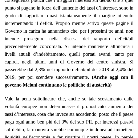
conseguenza pratica che i maggiori interessi sul debito che a quel
punto si pagano in forza dell’aumento dei tassi d’interesse, sono in
grado di fagocitare quasi istantaneamente il margine ottenuto
incrementando il deficit. Proprio mentre scrivo queste pagine
il
Governo in carica ha annunciato che, per i prossimi tre anni, non
intende proseguire nella discesa del rapporto deficit/pil
precedentemente concordata. Si intende mantenere all’incirca i
livelli attuali d’indebitamento, quelli portati avanti, tanto per
capirci, negli ultimi anni di Governo del centro sinistra. Si
passerebbe dal 2,3% nel rapporto deficit/pil del 2018 al 2,4% del
2019, per poi scendere successivamente.
(Anche oggi con il
governo Meloni continuano le politiche di austerità)
Vale la pena sottolineare che, anche se tale scostamento dalle
volontà europee non determinasse il pronosticato aumento dei
tassi d’interesse, cosa che invece sta accadendo, posto che il paese
paga ogni anno ben più del 3% del suo PIL per interessi passivi
sul debito, la manovra sarebbe comunque inidonea ad immettere
liquidità nell’economia e far ripartire il nostri paese. In parole