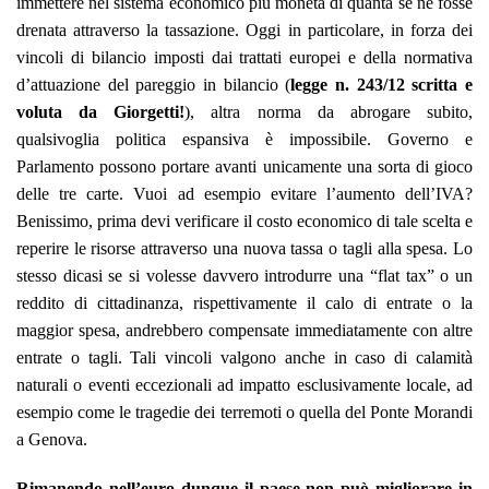
immettere nel sistema economico più moneta di quanta se ne fosse
drenata attraverso la tassazione. Oggi in particolare, in forza dei
vincoli di bilancio imposti dai trattati europei e della normativa
d’attuazione del pareggio in bilancio (
legge n. 243/12 scritta e
voluta da Giorgetti!
), altra norma da abrogare subito,
qualsivoglia politica espansiva è impossibile. Governo e
Parlamento possono portare avanti unicamente una sorta di gioco
delle tre carte. Vuoi ad esempio evitare l’aumento dell’IVA?
Benissimo, prima devi verificare il costo economico di tale scelta e
reperire le risorse attraverso una nuova tassa o tagli alla spesa. Lo
stesso dicasi se si volesse davvero introdurre una “flat tax” o un
reddito di cittadinanza, rispettivamente il calo di entrate o la
maggior spesa, andrebbero compensate immediatamente con altre
entrate o tagli. Tali vincoli valgono anche in caso di calamità
naturali o eventi eccezionali ad impatto esclusivamente locale, ad
esempio come le tragedie dei terremoti o quella del Ponte Morandi
a Genova.
Rimanendo nell’euro dunque il paese non può migliorare in