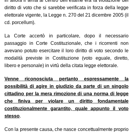
In allora il tema al centro dell’esame era la violazione del
diritto di voto che si sarebbe verificata in forza della legge
elettorale vigente, la Legge n. 270 del 21 dicembre 2005 (il
cd. porcellum)
.
La Corte accertò in particolare, dopo il necessario
passaggio in Corte Costituzionale, che i ricorrenti non
avevano potuto esercitare il loro diritto di voto secondo le
modalità previste in Costituzione (voto eguale, diretto,
libero e personale) in virtù della citata legge elettorale.
Venne riconosciuta pertanto espressamente la
possibilità di agire in giudizio da parte di un singolo
cittadino per la mera rimozione di una norma di legge
che finiva per violare un diritto fondamentale
costituzionalmente garantito, quale appunto il voto
stesso
.
Con la presente causa, che nasce concettualmente proprio