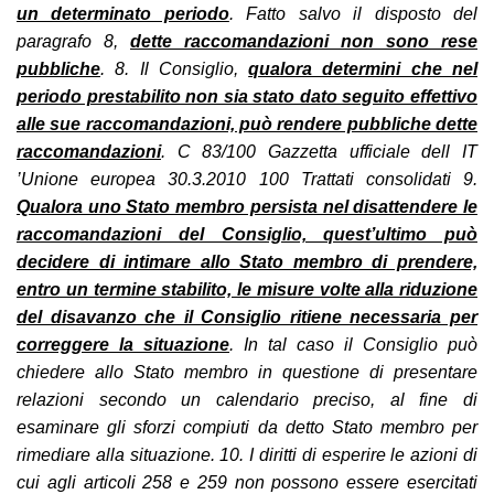
un determinato periodo
. Fatto salvo il disposto del
paragrafo 8,
dette raccomandazioni non sono rese
pubbliche
. 8. Il Consiglio,
qualora determini che nel
periodo prestabilito non sia stato dato seguito effettivo
alle sue raccomandazioni, può rendere pubbliche dette
raccomandazioni
. C 83/100 Gazzetta ufficiale dell IT
’Unione europea 30.3.2010 100 Trattati consolidati 9.
Qualora uno Stato membro persista nel disattendere le
raccomandazioni del Consiglio, quest’ultimo può
decidere di intimare allo Stato membro di prendere,
entro un termine stabilito, le misure volte alla riduzione
del disavanzo che il Consiglio ritiene necessaria per
correggere la situazione
. In tal caso il Consiglio può
chiedere allo Stato membro in questione di presentare
relazioni secondo un calendario preciso, al fine di
esaminare gli sforzi compiuti da detto Stato membro per
rimediare alla situazione. 10. I diritti di esperire le azioni di
cui agli articoli 258 e 259 non possono essere esercitati