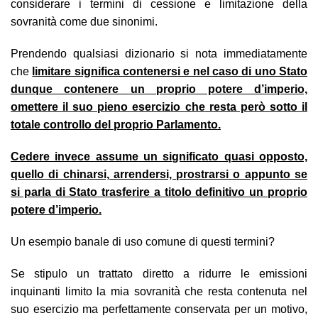
considerare i termini di cessione e limitazione della
sovranità come due sinonimi.
Prendendo qualsiasi dizionario si nota immediatamente
che
limitare significa contenersi e nel caso di uno Stato
dunque contenere un proprio potere d’imperio,
omettere il suo pieno esercizio che resta però sotto il
totale controllo del proprio Parlamento.
Cedere invece assume un significato quasi opposto,
quello di chinarsi, arrendersi, prostrarsi o appunto se
si parla di Stato trasferire a titolo definitivo un proprio
potere d’imperio.
Un esempio banale di uso comune di questi termini?
Se stipulo un trattato diretto a ridurre le emissioni
inquinanti limito la mia sovranità che resta contenuta nel
suo esercizio ma perfettamente conservata per un motivo,