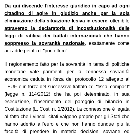
Da qui discende l’interesse giuridico in capo ad ogni
cittadino di agire in giudizio anche per la sola
eliminazione della situazione lesiva in essere
, ottenibile
attraverso la declaratoria di incostituzionalità delle
leggi di ratifica dei trattati internazionali che hanno
soppresso la sovranità nazionale
, esattamente come
accadde per il cd. “porcellum”.
Il ragionamento fatto per la sovranità in tema di politiche
monetarie vale parimenti per la connessa sovranità
economica ceduta in forza del protocollo 12 allegato al
TFUE e in forza del successivo trattato cd. “fiscal compact”
(legge n. 114/2012) che ha poi determinato, in sua
esecuzione, l’inserimento del pareggio di bilancio in
Costituzione (L. Cost. n. 1/2012). La connessione è legata
al fatto che i vincoli citati valgono proprio per gli Stati che
hanno aderito all’euro e che non hanno dunque più la
facoltà di prendere in materia decisioni sovrane ed