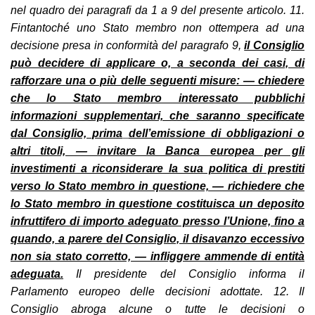
nel quadro dei paragrafi da 1 a 9 del presente articolo. 11.
Fintantoché uno Stato membro non ottempera ad una
decisione presa in conformità del paragrafo 9,
il Consiglio
può decidere di applicare o, a seconda dei casi, di
rafforzare una o più delle seguenti misure: — chiedere
che lo Stato membro interessato pubblichi
informazioni supplementari, che saranno specificate
dal Consiglio, prima
dell’emissione di obbligazioni o
altri titoli, — invitare la Banca europea per gli
investimenti a riconsiderare la sua politica di prestiti
verso lo Stato membro in questione, — richiedere che
lo Stato membro in questione costituisca un deposito
infruttifero di importo adeguato presso l’Unione, fino a
quando, a parere del Consiglio, il disavanzo eccessivo
non sia stato corretto, — infliggere ammende di entità
adeguata.
Il presidente del Consiglio informa il
Parlamento europeo delle decisioni adottate. 12. Il
Consiglio abroga alcune o tutte le decisioni o