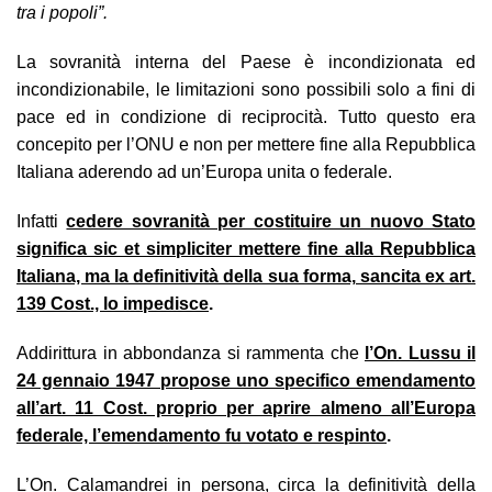
tra i popoli”.
La sovranità interna del Paese è incondizionata ed
incondizionabile, le limitazioni sono possibili solo a fini di
pace ed in condizione di reciprocità. Tutto questo era
concepito per l’ONU e non per mettere fine alla Repubblica
Italiana aderendo ad un’Europa unita o federale.
Infatti
cedere sovranità per costituire un nuovo Stato
significa sic et simpliciter mettere fine alla Repubblica
Italiana, ma la definitività della sua forma, sancita ex art.
139 Cost., lo impedisce
.
Addirittura in abbondanza si rammenta che
l’On. Lussu il
24 gennaio 1947 propose uno specifico emendamento
all’art. 11 Cost. proprio per aprire almeno all’Europa
federale, l’emendamento fu votato e respinto
.
L’On. Calamandrei in persona, circa la definitività della