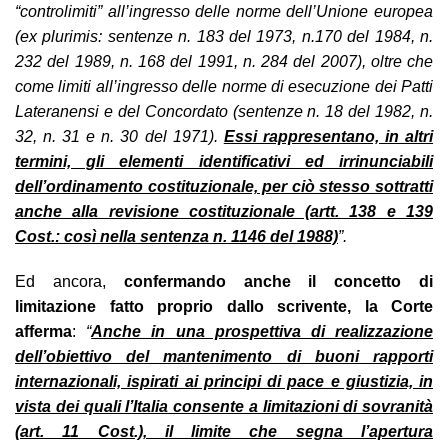
“controlimiti” all’ingresso delle norme dell’Unione europea
(ex plurimis: sentenze n. 183 del 1973, n.170 del 1984, n.
232 del 1989, n. 168 del 1991, n. 284 del 2007), oltre che
come limiti all’ingresso delle norme di esecuzione dei Patti
Lateranensi e del Concordato (sentenze n. 18 del 1982, n.
32, n. 31 e n. 30 del 1971).
Essi rappresentano, in altri
termini, gli elementi identificativi ed irrinunciabili
dell’ordinamento costituzionale, per ciò stesso sottratti
anche alla revisione costituzionale (artt. 138 e 139
Cost.: così nella sentenza n. 1146 del 1988)
”.
Ed ancora,
confermando anche il concetto di
limitazione fatto proprio dallo scrivente, la Corte
afferma
:
“
Anche in una prospettiva di realizzazione
dell’obiettivo del mantenimento di buoni rapporti
internazionali, ispirati ai principi di pace e giustizia, in
vista dei quali l’Italia consente a limitazioni di sovranità
(art. 11 Cost.), il limite che segna l’apertura