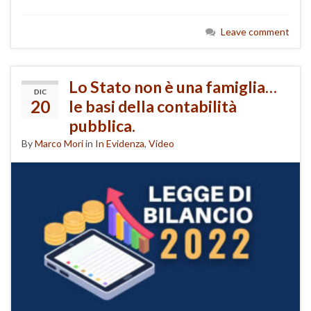
Leave comment
Lo Stato non è una famiglia…
DIC
20
le basi della contabilità
pubblica.
By
Marco Mori
in
In Evidenza
,
Video