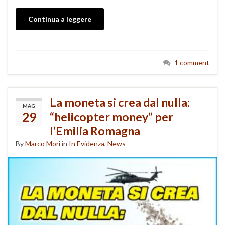
Continua a leggere
1 comment
La moneta si crea dal nulla:
MAG
29
“helicopter money” per
l’Emilia Romagna
By
Marco Mori
in
In Evidenza
,
News