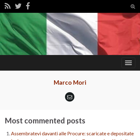
Tog
sear
for
Togg
navig
Marco Mori
Most commented posts
Assembratevi davanti alle Procure: scaricate e depositate