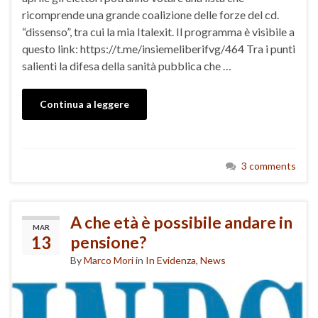
ricomprende una grande coalizione delle forze del cd.
“dissenso”, tra cui la mia Italexit. Il programma è visibile a
questo link: https://t.me/insiemeliberifvg/464 Tra i punti
salienti la difesa della sanità pubblica che …
Continua a leggere
3 comments
A che età è possibile andare in
MAR
13
pensione?
By
Marco Mori
in
In Evidenza
,
News