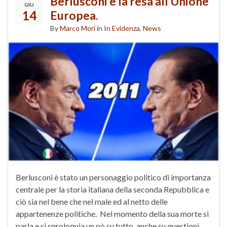
Berlusconi e la resa all’Unione
GIU
14
Europea.
By
Marco Mori
in
In Evidenza
,
News
Berlusconi è stato un personaggio politico di importanza
centrale per la storia italiana della seconda Repubblica e
ciò sia nel bene che nel male ed al netto delle
appartenenze politiche. Nel momento della sua morte si
parla e si sproloquia un pò su tutto, anche su questioni