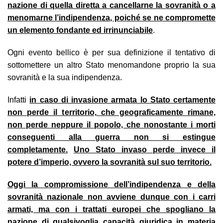
nazione di quella diretta a cancellarne la sovranità o a
menomarne l’indipendenza, poiché se ne compromette
un elemento fondante ed irrinunciabile
.
Ogni evento bellico è per sua definizione il tentativo di
sottomettere un altro Stato menomandone proprio la sua
sovranità e la sua indipendenza.
Infatti
in caso di invasione armata lo Stato certamente
non perde il territorio, che geograficamente rimane,
non perde neppure il popolo, che nonostante i morti
conseguenti alla guerra non si estingue
completamente.
Uno Stato invaso perde invece il
potere d’imperio, ovvero la sovranità sul suo territorio.
Oggi la compromissione dell’indipendenza e della
sovranità nazionale non avviene dunque con i carri
armati, ma con i trattati europei che spogliano la
nazione di qualsivoglia capacità giuridica in materia