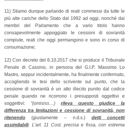
11)
Stiamo dunque parlando di reati commessi da tutte le
più alte cariche dello Stato dal 1992 ad oggi, nonché dai
membri del Parlamento che a vario titolo hanno
consapevolmente appoggiato le cessioni di sovranità
compiute, reati che oggi permangono e sono in corso di
consumazione;
12) Con decreto del 6.10.2017 che si produce il Tribunale
Penale di Cassino, in persona del G.I.P. Massimo Lo
Mastro, seppur incidentalmente, ha finalmente confermato,
accogliendo le tesi dello scrivente sul punto, che la
cessione di sovranità è un atto illecito punito dal codice
penale quando ne ricorrono i presupposti oggettivi e
soggettivi:
“(omisiss…)
rileva questo giudice la
differenza tra limitazioni e cessione di sovranità, non
ritenendo
(giustamente – n.d.s.)
detti concetti
assimilabili
. L’art. 11 Cost. precisa e fissa, con estrema