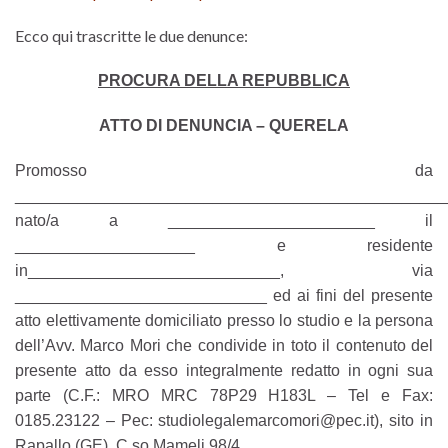
Ecco qui trascritte le due denunce:
PROCURA DELLA REPUBBLICA
ATTO DI DENUNCIA – QUERELA
Promosso da
________________________________________________
nato/a a _______________________ il
____________________ e residente
in____________________________, via
____________________________ ed ai fini del presente
atto elettivamente domiciliato presso lo studio e la persona
dell’Avv. Marco Mori che condivide in toto il contenuto del
presente atto da esso integralmente redatto in ogni sua
parte (C.F.: MRO MRC 78P29 H183L – Tel e Fax:
0185.23122 – Pec: studiolegalemarcomori@pec.it), sito in
Rapallo (GE), C.so Mameli 98/4.