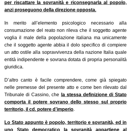
per riscattare la sovranità e riconsegnarla al popolo,
anzi proseguono della direzione opposta.
In merito all’elemento psicologico necessario alla
consumazione del reato non rileva che il soggetto agente
voglia il male della popolazione italiana ma unicamente
che il soggetto agente abbia il dolo specifico di compiere
un atto ostile alla sopravvivenza della nazione Italia quale
entità indipendente e sovrana dotata di propria personalità
giuridica.
D’altro canto è facile comprendere, come già spiegato
nelle premesse del presente atto e come ben rilevato dal
Tribunale di Cassino, che
la stessa definizione di Stato
comporta il potere sovrano dello stesso sul proprio
territorio, il cd. potere d’imperio
.
Lo Stato appunto è popolo, territorio e sovranità, ed in
uno Stato democratico la sovranità appartiene al