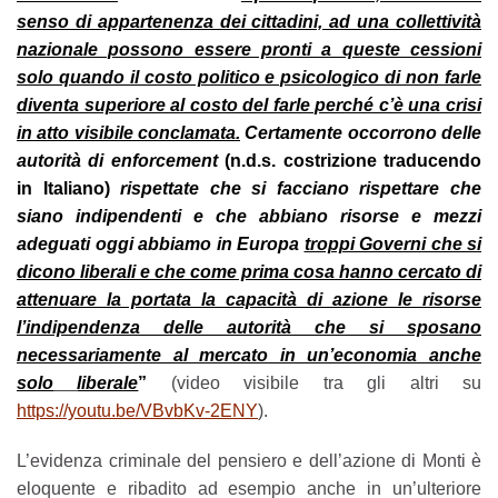
senso di appartenenza dei cittadini, ad una collettività
nazionale possono essere pronti a queste cessioni
solo quando il costo politico e psicologico di non farle
diventa superiore al costo del farle perché c’è una crisi
in atto visibile conclamata.
Certamente occorrono delle
autorità di enforcement
(n.d.s. costrizione traducendo
in Italiano)
rispettate che si facciano rispettare che
siano indipendenti e che abbiano risorse e mezzi
adeguati oggi abbiamo in Europa
troppi Governi che si
dicono liberali e che come prima cosa hanno cercato di
attenuare la portata la capacità di azione le risorse
l’indipendenza delle autorità che si sposano
necessariamente al mercato in un’economia anche
solo
liberale
”
(video visibile tra gli altri su
https://youtu.be/VBvbKv-2ENY
).
L’evidenza criminale del pensiero e dell’azione di Monti è
eloquente e ribadito ad esempio anche in un’ulteriore