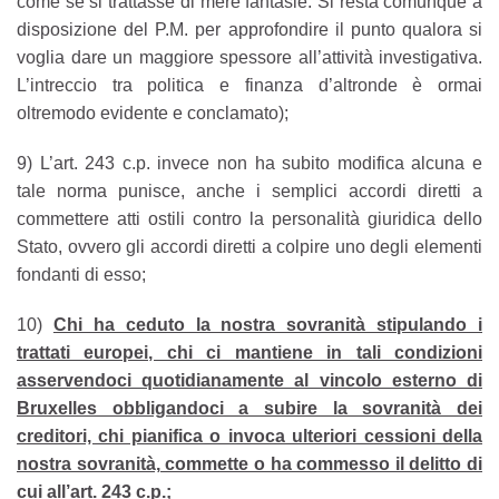
come se si trattasse di mere fantasie. Si resta comunque a
disposizione del P.M. per approfondire il punto qualora si
voglia dare un maggiore spessore all’attività investigativa.
L’intreccio tra politica e finanza d’altronde è ormai
oltremodo evidente e conclamato);
9) L’art. 243 c.p. invece non ha subito modifica alcuna e
tale norma punisce, anche i semplici accordi diretti a
commettere atti ostili contro la personalità giuridica dello
Stato, ovvero gli accordi diretti a colpire uno degli elementi
fondanti di esso;
10)
Chi ha ceduto la nostra sovranità stipulando i
trattati europei, chi ci mantiene in tali condizioni
asservendoci quotidianamente al vincolo esterno di
Bruxelles obbligandoci a subire la sovranità dei
creditori, chi pianifica o invoca ulteriori cessioni della
nostra sovranità, commette o ha commesso il delitto di
cui all’art. 243 c.p.;