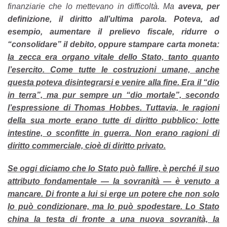
finanziarie che lo mettevano in difficoltà. Ma
aveva, per
definizione, il diritto all’ultima parola. Poteva, ad
esempio, aumentare il prelievo fiscale, ridurre o
“consolidare” il debito, oppure stampare carta moneta:
la zecca era organo vitale dello Stato, tanto quanto
l’esercito.
Come tutte le costruzioni umane, anche
questa poteva disintegrarsi e venire alla fine. Era il “dio
in terra”, ma pur sempre un “dio mortale”, secondo
l’espressione di Thomas Hobbes. Tuttavia,
le ragioni
della sua morte erano tutte di diritto pubblico: lotte
intestine, o sconfitte in guerra. Non erano ragioni di
diritto commerciale, cioè di diritto privato.
Se oggi diciamo che lo Stato può fallire, è perché il suo
attributo fondamentale — la sovranità — è venuto a
mancare. Di fronte a lui si erge un potere che non solo
lo può condizionare, ma lo può spodestare. Lo Stato
china la testa di fronte a una nuova sovranità, la