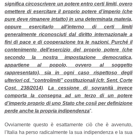
significa circoscrivere un potere entro certi limiti, overo
omettere di esercitare il proprio potere d’imperio (che
pure deve rimanere intatto) in una determinata materia,
oppure esercitarlo all’interno di certi limiti
generalmente riconosciuti dal diritto internazionale a
fini di pace e di cooperazione tra le nazioni. Purché il
contenimento dell’esercizio del proprio potere (che
secondo la nostra impostazione democratica,
appartiene al popolo, ovvero al soggetto
rappresentato), sia in ogni caso rispettoso degli
ulteriori cd. “controlimiti” costituzionali (cfr. Sent. Corte
Cost. 238/2014)
.
La cessione di sovranità invece
comporta la consegna ad un terzo di un potere
d’imperio proprio di uno Stato che cosiì per definizione
perde anche la propria indipendenza
”.
Ovviamente questo è esattamente ciò che è avvenuto,
l’Italia ha perso radicalmente la sua indipendenza e la sua