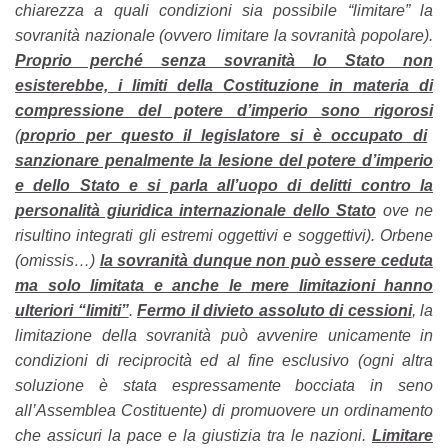
chiarezza a quali condizioni sia possibile “limitare” la
sovranità nazionale (ovvero limitare la sovranità popolare).
Proprio perché senza sovranità lo Stato non
esisterebbe, i limiti della Costituzione in materia di
compressione del potere d’imperio sono rigorosi
(
proprio per questo il legislatore si è occupato di
sanzionare penalmente la lesione del potere d’imperio
e dello Stato e si parla all’uopo di delitti contro la
personalità giuridica internazionale dello Stato
ove ne
risultino integrati gli estremi
oggettivi e soggettivi). Orbene
(omissis…)
la sovranità dunque non può essere ceduta
ma solo limitata e anche le mere limitazioni hanno
ulteriori “limiti”
.
Fermo il divieto assoluto di cessioni
, la
limitazione della sovranità può avvenire unicamente in
condizioni di reciprocità ed al fine esclusivo (ogni altra
soluzione è stata espressamente bocciata in seno
all’Assemblea Costituente) di promuovere un ordinamento
che assicuri la pace e la giustizia tra le nazioni.
Limitare