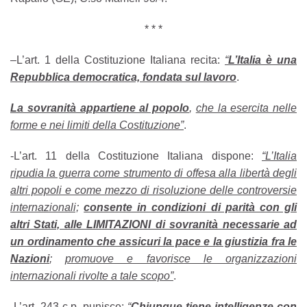
* * *
–
L’art. 1 della Costituzione Italiana recita:
“
L’Italia è una
Repubblica democratica, fondata sul lavoro
.
La sovranità appartiene al popolo
,
che la esercita nelle
forme e nei limiti della Costituzione”
.
-L’art. 11 della Costituzione Italiana dispone:
“L’Italia
ripudia la guerra come strumento di offesa alla libertà degli
altri popoli e come mezzo di risoluzione delle controversie
internazionali;
consente in condizioni di parità con gli
altri Stati, alle LIMITAZIONI di sovranità necessarie ad
un ordinamento che assicuri la pace e la giustizia fra le
Nazioni
;
promuove e favorisce le organizzazioni
internazionali rivolte a tale scopo”
.
-L’art. 243 c.p. punisce:
“
Chiunque tiene intelligenze con