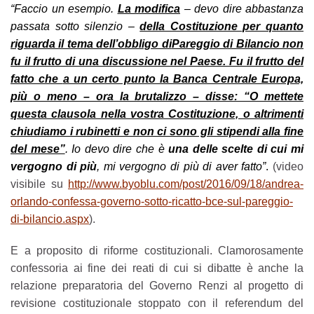
“
Faccio un esempio.
La modifica
– devo dire abbastanza
passata sotto silenzio –
della Costituzione per quanto
riguarda il tema dell’obbligo di
Pareggio di Bilancio
non
fu il frutto di una discussione nel Paese. Fu il frutto del
fatto che
a un certo punto la Banca Centrale Europa,
più o meno – ora la brutalizzo – disse: “O mettete
questa clausola nella vostra Costituzione, o altrimenti
chiudiamo i rubinetti e non ci sono gli stipendi alla fine
del mese”
. Io devo dire che è
una delle scelte di cui mi
vergogno di più
, mi vergogno di più di aver fatto”
.
(video
visibile su
http://www.byoblu.com/post/2016/09/18/andrea-
orlando-confessa-governo-sotto-ricatto-bce-sul-pareggio-
di-bilancio.aspx
).
E a proposito di riforme costituzionali. Clamorosamente
confessoria ai fine dei reati di cui si dibatte è anche la
relazione preparatoria del Governo Renzi al progetto di
revisione costituzionale stoppato con il referendum del