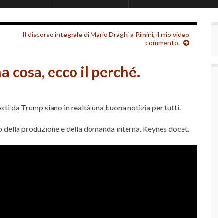
Il discorso integrale di Mario Draghi a Rimini, il mio video
commento.
a cosa, ecco il perché.
sti da Trump siano in realtà una buona notizia per tutti.
po della produzione e della domanda interna. Keynes docet.