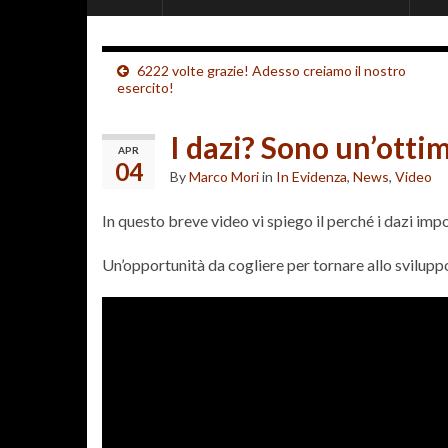
6222 volte grazie! Adesso creiamo il nostro
esercito!
I dazi? Sono un’ottim
APR
04
By
Marco Mori
in
In Evidenza
,
News
,
Video
In questo breve video vi spiego il perché i dazi impo
Un’opportunità da cogliere per tornare allo svilup