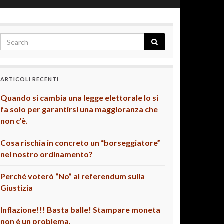
ARTICOLI RECENTI
Quando si cambia una legge elettorale lo si
fa solo per garantirsi una maggioranza che
non c’è.
Cosa rischia in concreto un “borseggiatore”
nel nostro ordinamento?
Perché voterò “No” al referendum sulla
Giustizia
Inflazione!!! Basta balle! Stampare moneta
non è un problema.