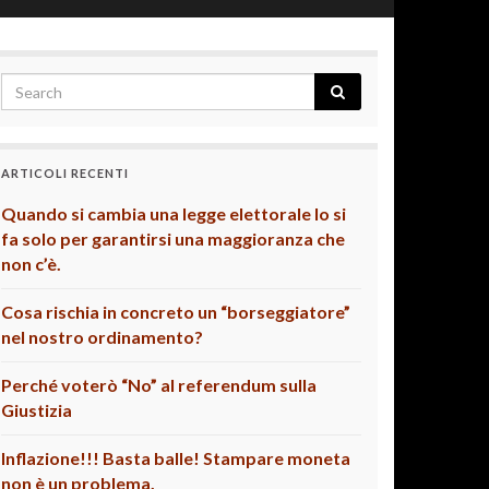
ARTICOLI RECENTI
Quando si cambia una legge elettorale lo si
fa solo per garantirsi una maggioranza che
non c’è.
Cosa rischia in concreto un “borseggiatore”
nel nostro ordinamento?
Perché voterò “No” al referendum sulla
Giustizia
Inflazione!!! Basta balle! Stampare moneta
non è un problema.