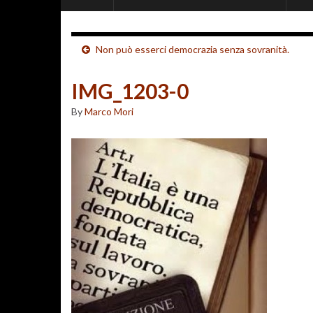
Non può esserci democrazia senza sovranità.
IMG_1203-0
By
Marco Mori