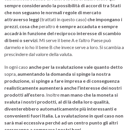
sempre considerando la possibilità di accordi tra Stati
che non seguano le normali regole di mercato
attraverso leggi
(trattati in questo caso)
che impongano i
prezzi
,
cosa
che
peraltro
è sempre accaduta e sempre
accadrà in funzione del reciproco interesse di scambio
di beni o servizi
. Mi serve il bene A e l’altro Paese può
darmelo e io ho il bene B che invece serve a loro. Si scambia a
prescindere dal valore della valuta.
In ogni caso
anche per la svalutazione vale quanto detto
sopra,
aumentando la domanda si spinge la nostra
produzione, si spinge a fare impresa e di conseguenza
realisticamente aumenterà anche l’interesse dei nostri
prodotti all’estero
. Inoltre
man mano che la moneta si
svaluta i nostri prodotti, al di là della loro qualità,
diventerebbero automaticamente più interessanti e
convenienti fuori Italia. La svalutazione in quel caso non
sarà mai eccessiva perché ad un centro punto gli altri
correranno a comprare i nostri beni
.