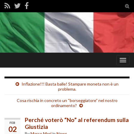
Tog
sear
for
Togg
navig
Inflazione!!! Basta balle! Stampare moneta non è un
problema.
Cosa rischia in concreto un “borseggiatore” nel nostro
ordinamento?
Perché voterò “No” al referendum sulla
FEB
Giustizia
02
By
Marco Mori
in
News