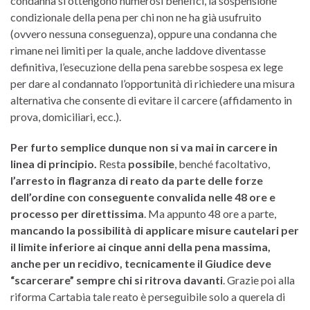
condanna si ottengono numerosi benefici, la sospensione
condizionale della pena per chi non ne ha già usufruito
(ovvero nessuna conseguenza), oppure una condanna che
rimane nei limiti per la quale, anche laddove diventasse
definitiva, l’esecuzione della pena sarebbe sospesa ex lege
per dare al condannato l’opportunità di richiedere una misura
alternativa che consente di evitare il carcere (affidamento in
prova, domiciliari, ecc.).
Per furto semplice dunque non si va mai in carcere in
linea di principio.
Resta
possibile
, benché facoltativo,
l’arresto in flagranza di reato da parte delle forze
dell’ordine con conseguente convalida nelle 48 ore e
processo per direttissima
. Ma appunto 48 ore a parte,
mancando la possibilità di applicare misure cautelari per
il limite inferiore ai cinque anni della pena massima,
anche per un recidivo, tecnicamente il Giudice deve
“scarcerare” sempre chi si ritrova davanti
. Grazie poi alla
riforma Cartabia tale reato è perseguibile solo a querela di