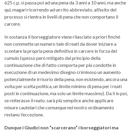
625 c.p. si passa poi ad una pena da 3 anni a 10 anni, ma anche
qui, magari ricorrendo ad un rito abbreviato, all’esito del
processo si rientra in livelli di pena che non comportano il
carcere.
In sostanza il borseggiatore viene rilasciato a priori finché
non commette un numero tale di reati da dover iniziare a
scontare la propria pena definitiva in carcere in forza del
cumulo (spesso però mitigato dal principio della
continuazione che di fatto comporta per più condotte in
esecuzione di un medesimo disegno criminoso un aumento
potenzialmente irrisorio della pena, non esistendo, ancora una
volta per scelta politica, un limite minimo di pena per i reati
posti in continuazione, ma solo un limite massimo). Da lì in poi,
se reiterasse il reato, sarà più semplice anche applicare
misure cautelari che comunque nel nostro ordinamento
restano l’eccezione.
Dunque i Giudici non “scarcerano” i borseggiatori ma