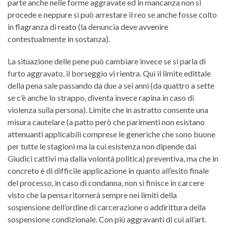
parte anche nelle forme aggravate ed in mancanza non si
procede e neppure si può arrestare il reo se anche fosse colto
in flagranza di reato (la denuncia deve avvenire
contestualmente in sostanza).
La situazione delle pene può cambiare invece se si parla di
furto aggravato, il borseggio vi rientra. Qui il limite edittale
della pena sale passando da due a sei anni (da quattro a sette
se c’è anche lo strappo, diventa invece rapina in caso di
violenza sulla persona). Limite che in astratto consente una
misura cautelare (a patto però che parimenti non esistano
attenuanti applicabili comprese le generiche che sono buone
per tutte le stagioni ma la cui esistenza non dipende dai
Giudici cattivi ma dalla volontà politica) preventiva, ma che in
concreto è di difficile applicazione in quanto all’esito finale
del processo, in caso di condanna, non si finisce in carcere
visto che la pensa ritornerà sempre nei limiti della
sospensione dell’ordine di carcerazione o addirittura della
sospensione condizionale. Con più aggravanti di cui all’art.