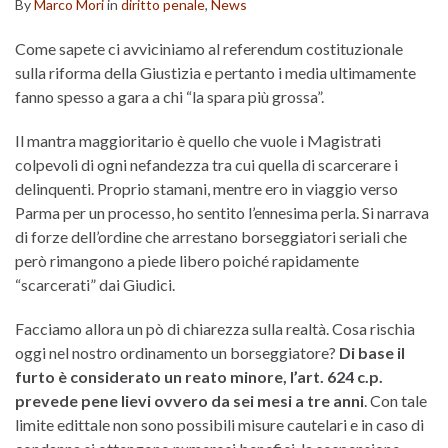
By
Marco Mori
in
diritto penale
,
News
Come sapete ci avviciniamo al referendum costituzionale
sulla riforma della Giustizia e pertanto i media ultimamente
fanno spesso a gara a chi “la spara più grossa”.
Il mantra maggioritario è quello che vuole i Magistrati
colpevoli di ogni nefandezza tra cui quella di scarcerare i
delinquenti. Proprio stamani, mentre ero in viaggio verso
Parma per un processo, ho sentito l’ennesima perla. Si narrava
di forze dell’ordine che arrestano borseggiatori seriali che
però rimangono a piede libero poiché rapidamente
“scarcerati” dai Giudici.
Facciamo allora un pò di chiarezza sulla realtà. Cosa rischia
oggi nel nostro ordinamento un borseggiatore?
Di base il
furto è considerato un reato minore, l’art. 624 c.p.
prevede pene lievi ovvero da sei mesi a tre anni
. Con tale
limite edittale non sono possibili misure cautelari e in caso di