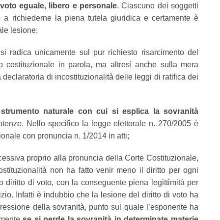
 voto eguale, libero e personale
. Ciascuno dei soggetti
ato a richiederne la piena tutela giuridica e certamente è
ale lesione;
si radica unicamente sul pur richiesto risarcimento del
to costituzionale in parola, ma altresì anche sulla mera
declaratoria di incostituzionalità delle leggi di ratifica dei
 strumento naturale con cui si esplica la sovranità
enze. Nello specifico la legge elettorale n. 270/2005 è
zionale con pronuncia n. 1/2014 in atti;
ssiva proprio alla pronuncia della Corte Costituzionale,
stituzionalità non ha fatto venir meno il diritto per ogni
io diritto di voto, con la conseguente piena legittimità per
io. Infatti è indubbio che la lesione del diritto di voto ha
ressione della sovranità, punto sul quale l’esponente ha
amente
se si perde la sovranità in determinate materie