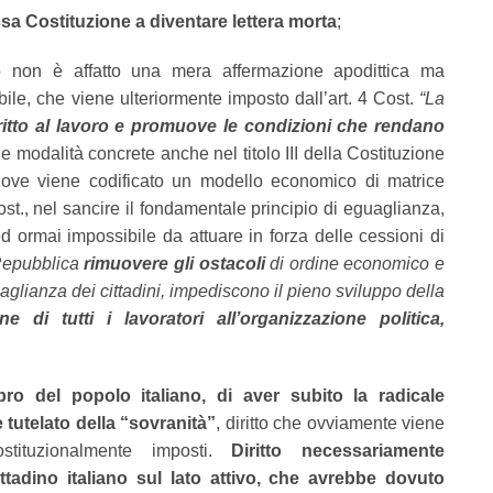
ssa Costituzione a diventare lettera morta
;
o non è affatto una mera affermazione apodittica ma
ile, che viene ulteriormente imposto dall’art. 4 Cost.
“La
 diritto al lavoro e promuove le condizioni che rendano
e modalità concrete anche nel titolo III della Costituzione
dove viene codificato un modello economico di matrice
st., nel sancire il fondamentale principio di eguaglianza,
 ormai impossibile da attuare in forza delle cessioni di
 Repubblica
rimuovere gli ostacoli
di ordine economico e
guaglianza dei cittadini, impediscono il pieno sviluppo della
one di tutti i lavoratori all’organizzazione politica,
o del popolo italiano, di aver subito la radicale
 tutelato della “sovranità”
, diritto che ovviamente viene
stituzionalmente imposti.
Diritto necessariamente
ttadino italiano sul lato attivo, che avrebbe dovuto