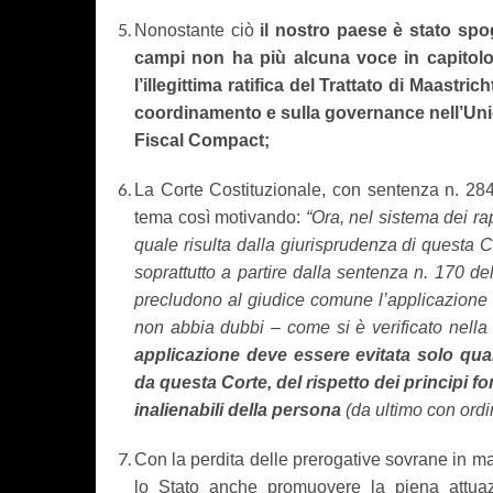
Nonostante ciò
il nostro paese è stato spog
campi non ha più alcuna voce in capitolo
l’illegittima ratifica del Trattato di Maastri
coordinamento e sulla governance nell’Un
Fiscal Compact
;
La Corte Costituzionale, con sentenza n. 284
tema così motivando:
“Ora, nel sistema dei ra
quale risulta dalla giurisprudenza di questa Co
soprattutto a partire dalla sentenza n. 170 de
precludono al giudice comune l’applicazione di
non abbia dubbi – come si è verificato nella f
applicazione deve essere evitata solo qua
da questa Corte, del rispetto dei principi fo
inalienabili della persona
(da ultimo con ord
Con la perdita delle prerogative sovrane in m
lo Stato anche promuovere la piena attuazio