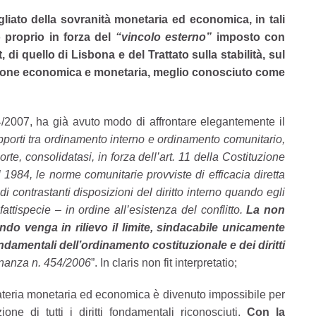
liato della sovranità monetaria ed economica, in tali
 proprio in forza del
“vincolo esterno”
imposto con
cht, di quello di Lisbona e del
Trattato sulla stabilità, sul
ione economica e monetaria, meglio conosciuto come
/2007, ha già avuto modo di affrontare elegantemente il
pporti tra ordinamento interno e ordinamento comunitario,
rte, consolidatasi, in forza dell’art. 11 della Costituzione
l 1984, le norme comunitarie provviste di efficacia diretta
 contrastanti disposizioni del diritto interno quando egli
attispecie – in ordine all’esistenza del conflitto.
La non
ndo venga in rilievo
il limite, sindacabile unicamente
ndamentali dell’ordinamento costituzionale e dei diritti
inanza n. 454/2006
”. In claris non fit interpretatio;
ateria monetaria ed economica è divenuto impossibile per
ne di tutti i diritti fondamentali riconosciuti.
Con la