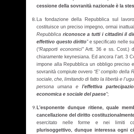
cessione della sovranità nazionale è la ste
La fondazione della Repubblica sul lavor
costituisce un preciso impegno, ormai inattuab
Repubblica
riconosce a tutti i cittadini il
effettivo questo diritto
”
e specificato nelle su
(
“Rapporti economici”
Artt. 36 e ss. Cost.) 
chiaramente keynesiana. Ed ancora l’art. 3 Co
impone alla Repubblica un obbligo preciso ed
sovranità compiute ovvero
“E’ compito della
sociale, che, limitando di fatto la libertà e l’u
persona umana e
l’effettiva partecipazi
economica e sociale del paese
”
;
L’esponente dunque ritiene, quale membr
cancellazione del diritto costituzionalmente
esercitato nelle forme e nei limiti co
plurisoggettivo, dunque interessa ogni ci