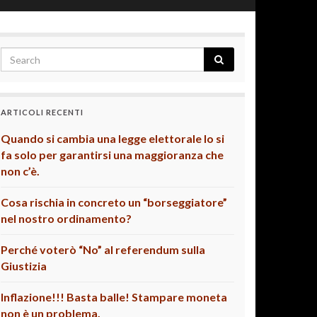
ARTICOLI RECENTI
Quando si cambia una legge elettorale lo si
fa solo per garantirsi una maggioranza che
non c’è.
Cosa rischia in concreto un “borseggiatore”
nel nostro ordinamento?
Perché voterò “No” al referendum sulla
Giustizia
Inflazione!!! Basta balle! Stampare moneta
non è un problema.