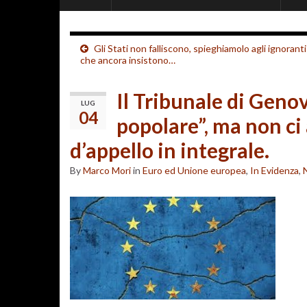
Gli Stati non falliscono, spieghiamolo agli ignoranti
che ancora insistono…
Il Tribunale di Genov
LUG
04
popolare”, ma non ci
d’appello in integrale.
By
Marco Mori
in
Euro ed Unione europea
,
In Evidenza
,