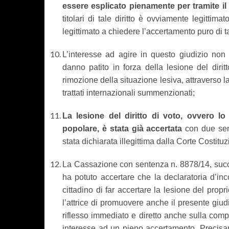
essere esplicato pienamente per tramite il
titolari di tale diritto è ovviamente legittim
legittimato a chiedere l’accertamento puro di t
L’interesse ad agire in questo giudizio non 
danno patito in forza della lesione del dirit
rimozione della situazione lesiva, attraverso la 
trattati internazionali summenzionati;
La lesione del diritto di voto, ovvero lo
popolare, è stata già accertata
con due sent
stata dichiarata illegittima dalla Corte Costitu
La Cassazione con sentenza n. 8878/14, succe
ha potuto accertare che la declaratoria d’inco
cittadino di far accertare la lesione del propr
l’attrice di promuovere anche il presente giudiz
riflesso immediato e diretto anche sulla comp
interesse ad un pieno accertamento. Precis