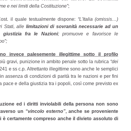
me e nei limiti della Costituzione”
;
1 Cost. il quale testualmente dispone:
“L’Italia (omissis…)
ri Stati, alle
limitazioni di sovranità
necessarie ad un
giustizia fra le Nazioni
; promuove e favorisce le
po”;
o invece palesemente illegittime sotto il profilo
più gravi, punizione in ambito penale sotto la rubrica
“dei
 241 e ss c.p. Altrettanto illegittime sono anche le semplici
n assenza di condizioni di parità tra le nazioni e per fini
a pace e della giustizia tra i popoli, così come previsto ex
uzione ed i diritti inviolabili della persona non sono
traverso un
“vincolo esterno”
, anche se proveniente
 vi è certamente compreso anche il divieto assoluto di