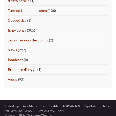
diritto penale
(1)
Euro ed Unione europea
(106)
Geopolitica
(1)
In Evidenza
(305)
Le confessioni dei politici
(2)
News
(297)
Poadcast
(8)
Proposte di legge
(1)
Video
(92)
Studio Legale Avv. Marco Mori - C.so Mameli 98/4A 16035 Rapallo (GE) - Tel. e
Fax +39 0185/231221 - P. Iva 01579720994
Made with
by
Graphene Themes
.