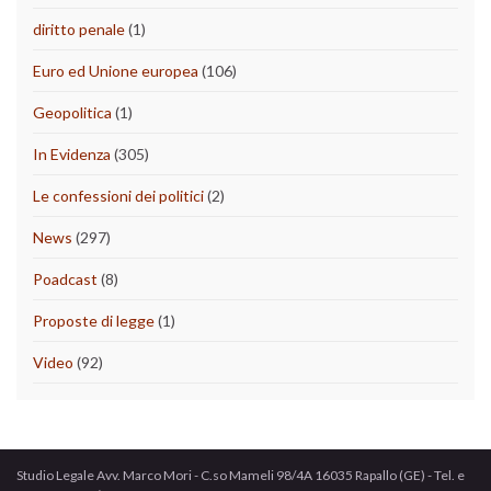
diritto penale
(1)
Euro ed Unione europea
(106)
Geopolitica
(1)
In Evidenza
(305)
Le confessioni dei politici
(2)
News
(297)
Poadcast
(8)
Proposte di legge
(1)
Video
(92)
Studio Legale Avv. Marco Mori - C.so Mameli 98/4A 16035 Rapallo (GE) - Tel. e