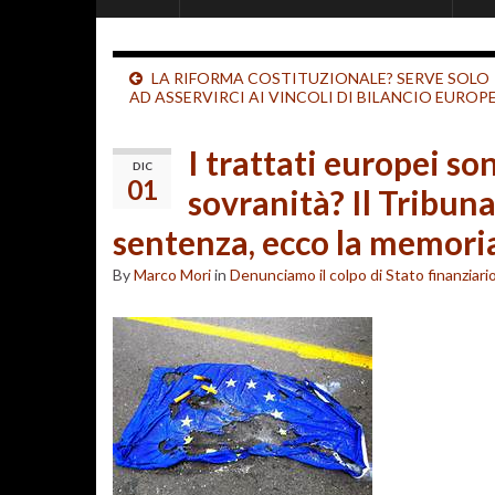
LA RIFORMA COSTITUZIONALE? SERVE SOLO
AD ASSERVIRCI AI VINCOLI DI BILANCIO EUROPE
I trattati europei son
DIC
01
sovranità? Il Tribuna
sentenza, ecco la memoria
By
Marco Mori
in
Denunciamo il colpo di Stato finanziari