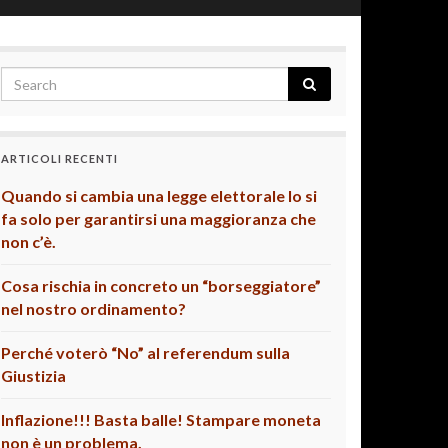
ARTICOLI RECENTI
Quando si cambia una legge elettorale lo si
fa solo per garantirsi una maggioranza che
non c’è.
Cosa rischia in concreto un “borseggiatore”
nel nostro ordinamento?
Perché voterò “No” al referendum sulla
Giustizia
Inflazione!!! Basta balle! Stampare moneta
non è un problema.