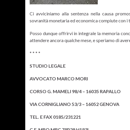
Ci avviciniamo alla sentenza nella causa promoss
sovranità monetaria ed economica compiute con i tr
Posso dunque offrirvi in integrale la memoria concl
attendere ancora qualche mese, e speriamo di aver
* * * *
STUDIO LEGALE
AVVOCATO MARCO MORI
CORSO G. MAMELI 98/4 – 16035 RAPALLO
VIA CORNIGLIANO 53/3 – 16052 GENOVA
TEL. E FAX 0185/231221
C.F. MRO MRC 78P29 H183L