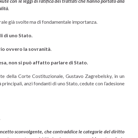
iute con le leggi di ratifica dei trattati che hanno portato alla
lità.
rale già svolte ma di fondamentale importanza.
li di uno Stato.
rio ovvero la sovranità
.
a, non si può affatto parlare di Stato.
te della Corte Costituzionale, Gustavo Zagrebelsky, in un
 principali, anzi fondanti di uno Stato, cedute con l’adesione
.
ncetto sconvolgente, che contraddice le categorie del diritto