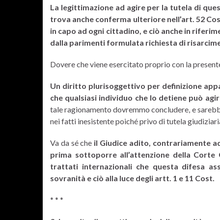
La legittimazione ad agire per la tutela di que
trova anche conferma ulteriore nell’art. 52 Cos
in capo ad ogni cittadino, e ciò anche in rife
dalla parimenti formulata richiesta di risarcim
Dovere che viene esercitato proprio con la presente
Un diritto plurisoggettivo per definizione app
che qualsiasi individuo che lo detiene può agire
tale ragionamento dovremmo concludere, e sarebbe 
nei fatti inesistente poiché privo di tutela giudiziari
Va da sé che
il Giudice adito, contrariamente a
prima sottoporre all’attenzione della Corte Co
trattati internazionali che questa difesa as
sovranità e ciò alla luce degli artt. 1 e 11 Cost.
* * *