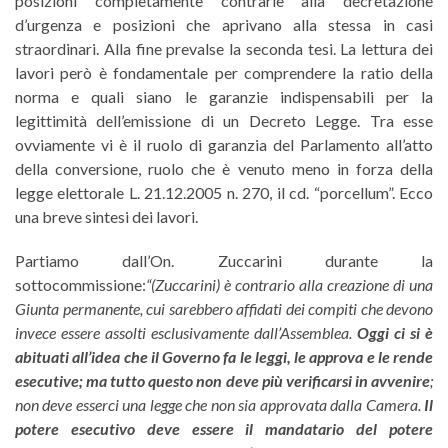
posizioni completamente contrarie alla decretazione
d’urgenza e posizioni che aprivano alla stessa in casi
straordinari. Alla fine prevalse la seconda tesi. La lettura dei
lavori però è fondamentale per comprendere la ratio della
norma e quali siano le garanzie indispensabili per la
legittimità dell’emissione di un Decreto Legge. Tra esse
ovviamente vi è il ruolo di garanzia del Parlamento all’atto
della conversione, ruolo che è venuto meno in forza della
legge elettorale L. 21.12.2005 n. 270, il cd. “porcellum”. Ecco
una breve sintesi dei lavori.
Partiamo dall’On. Zuccarini durante la
sottocommissione:
“(
Zuccarini
)
è contrario alla creazione di una
Giunta permanente, cui sarebbero affidati dei compiti che devono
invece essere assolti esclusivamente dall’Assemblea.
Oggi ci si è
abituati all’idea che il Governo fa le leggi, le approva e le rende
esecutive; ma tutto questo non deve più verificarsi in avvenire
;
non deve esserci una legge che non sia approvata dalla Camera.
Il
potere esecutivo deve essere il mandatario del potere