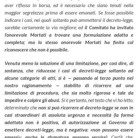
aver riflesso in borsa, ed è necessario che siano tenuti nella
maggior segretezza prima di essere emanati. Se fosse possibile
indicare i casi, nei quali soltanto può ammettersi il decreto-legge,
sarebbe certamente la via migliore; ed
il Comitato ha invitato
l’onorevole Mortati a trovare una formulazione adatta e
completa; ma lo stesso onorevole Mortati ha finito col
riconoscere che non è possibile.
Venuta meno la soluzione di una limitazione, per così dire, di
sostanza, che riducesse i casi di decreti-legge soltanto ad
alcune categorie di atti, si è — passando al terzo punto nel
nostro ragionamento — stabilito di ricorrere ad una
limitazione di procedura, che sia molto rigorosa e tale da
impedire e colpire gli abusi.
Si è pertanto, nel testo che vi ho letto,
determinato che
non si può ricorrere al decreto-legge se non in
casi straordinari di assoluta urgenza e necessità (la forma
adottata non è positiva, di autorizzazione al Governo di
emettere decreti-legge, ma è negativa: «non possono essere
emessi»; anche le sfumature possono servire)
. Cert’è che,