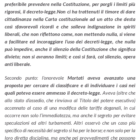
preferibile prevedere nella Costituzione, per porgli i limiti più
rigorosi, il decreto-legge.
Non ci ha trattenuti il timore di dare
cittadinanza nella Carta costituzionale ad un atto che desta
così sfavorevoli ricordi e che solleva indignazione in spiriti
liberali, che non riflettono come, non mettendo nulla, si viene
a facilitare ed incoraggiare l’uso dei decreti-legge, che nulla
può impedire, anche il silenzio della Costituzione che significa
divieto; non si avranno limiti; e così si farà, col silenzio, opera
anti liberale.
Secondo punto: l’onorevole
Mortati aveva avanzato una
proposta per cercare di classificare e di individuare i casi nei
quali poteva essere ammesso il decreto-legge.
Aveva (oltre che
allo stato d’assedio, che rinviava al Titolo del potere esecutivo)
accennato al caso di una modifica delle tariffe doganali, in cui
occorre non solo l’immediatezza, ma anche il segreto per evitare
speculazioni ed altri turbamenti. Altri osservò che un caso più
specifico di necessità del segreto si ha per le borse; e non solo per la
loro diretta disciplina, ma anche pei provvedimenti che possono