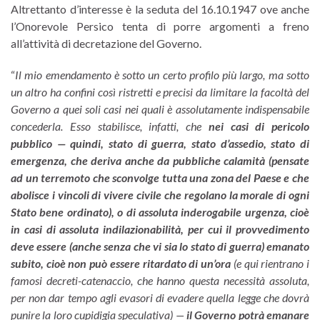
Altrettanto d’interesse è la seduta del 16.10.1947 ove anche
l’Onorevole Persico tenta di porre argomenti a freno
all’attività di decretazione del Governo.
“
Il mio emendamento è sotto un certo profilo più largo, ma sotto
un altro ha confini così ristretti e precisi da limitare la facoltà del
Governo a quei soli casi nei quali è assolutamente indispensabile
concederla. Esso stabilisce, infatti, che
nei casi di pericolo
pubblico — quindi, stato di guerra, stato d’assedio, stato di
emergenza, che deriva anche da pubbliche calamità (pensate
ad un terremoto che sconvolge tutta una zona del Paese e che
abolisce i vincoli di vivere civile che regolano la morale di ogni
Stato bene ordinato), o di assoluta inderogabile urgenza, cioè
in casi di assoluta indilazionabilità, per cui il provvedimento
deve essere (anche senza che vi sia lo stato di guerra) emanato
subito, cioè non può essere ritardato di un’ora
(e qui rientrano i
famosi decreti-catenaccio, che hanno questa necessità assoluta,
per non dar tempo agli evasori di evadere quella legge che dovrà
punire la loro cupidigia speculativa) —
il Governo potrà emanare