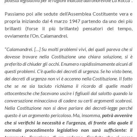
potestà legislativa per le ragioni indicate dall’onorevole La Rocca”
.
Passiamo poi alle sedute dell’Assemblea Costituente vera e
propria iniziando dal 4 marzo 1947 partendo da uno dei più
brillanti (forse il più brillante) pensatori del tempo,
ovviamente l’On. Calamandrei.
“
Calamandrei.
[…] Su molti problemi vivi, dei quali pareva che si
dovesse trovare nella Costituzione una chiara soluzione, si è
preferito di chiuder gli occhi. Enumero rapidissimamente alcuni di
questi problemi.
C’è quello dei decreti di urgenza. Se ho visto bene,
dei decreti di urgenza non vi è accenno nella Costituzione. Il fatto
che se ne sia taciuto richiama il ricordo di quelle madri
ottocentesche che facevano uscire i figliuoli dal salotto quando la
conversazione minacciava di cadere su certi argomenti scabrosi.
Nella Costituzione non si deve parlare dei decreti-legge perché
questo è un argomento pericoloso. Ma, insomma,
potrà avvenire
che si verifichi la necessità e l’urgenza, di fronte alla quale il
normale procedimento legislativo non sarà sufficiente: il