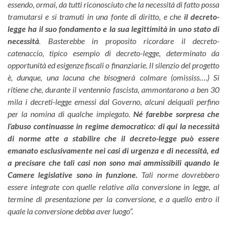
essendo, ormai, da tutti riconosciuto che la necessità di fatto possa
tramutarsi e si tramuti in una fonte di diritto, e che
il decreto-
legge ha il suo fondamento e la sua legittimità in uno stato di
necessità
. Basterebbe in proposito ricordare il decreto-
catenaccio, tipico esempio di decreto-legge, determinato da
opportunità ed esigenze fiscali o finanziarie. Il silenzio del progetto
è, dunque, una lacuna che bisognerà colmare (omississ….) Si
ritiene che, durante il ventennio fascista,
ammontarono a ben 30
mila i decreti-legge emessi dal Governo, alcuni dei
quali perfino
per la nomina di qualche impiegato.
Né farebbe sorpresa che
l’abuso continuasse in regime democratico: di qui la necessità
di norme atte a stabilire che il decreto-legge può essere
emanato esclusivamente nei casi di urgenza e di necessità,
ed
a precisare che tali casi non sono mai ammissibili quando le
Camere legislative sono in funzione
.
Tali norme dovrebbero
essere integrate con quelle relative alla conversione in legge, al
termine di presentazione per la conversione, e a quello entro il
quale la conversione debba aver luogo”.