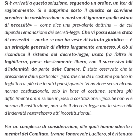
Si è arrivati a questa soluzione, seguendo un ordine, un iter di
ragionamento.
Si è
dapprima posto il quesito se conviene
prendere in considerazione o mostrar di ignorare quello «stato
di necessità»
— come dice una prevalente dottrina — da cui
dipende l’emanazione dei decreti-legge.
Che vi possa essere stato
di necessità — anche se non ha veste di istituto giuridico — è
un principio generale di diritto largamente ammesso
.
A ciò si
riconduce il sistema del decreto-legge; usato fra l’altro in
Inghilterra, paese classicamente libero, con il successivo
bill
d’indennità, da parte delle Camere.
È stato osservato che (a
prescindere dalle particolari garanzie che dà il costume politico in
Inghilterra, più che in altri paesi) quanto ivi avviene senza alcuna
norma costituzionale, solo in base al costume, sembra più
difficilmente ammissibile in paesi a costituzione rigida. Se non vi è
norma di costituzione, non solo il decreto-legge ma lo stesso bill
d’indennità resterebbero atti incostituzionali.
Per un complesso di considerazioni, alle quali hanno aderito i
membri del Comitato, tranne l’onorevole Lucifero, si è ritenuto