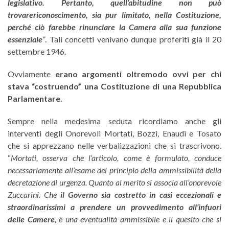
legislativo. Pertanto, quell’abitudine non può
trovare
riconoscimento, sia pur limitato, nella Costituzione,
perché ciò farebbe rinunciare la Camera alla sua funzione
essenziale
”
. Tali concetti venivano dunque proferiti già il 20
settembre 1946.
Ovviamente
erano argomenti oltremodo ovvi per chi
stava “costruendo” una Costituzione di una Repubblica
Parlamentare.
Sempre nella medesima seduta ricordiamo anche gli
interventi degli Onorevoli Mortati, Bozzi, Enaudi e Tosato
che si apprezzano nelle verbalizzazioni che si trascrivono.
“
Mortati
, osserva che l’articolo, come è formulato, conduce
necessariamente all’esame del principio della ammissibilità della
decretazione di urgenza.
Quanto al merito si associa all’onorevole
Zuccarini. Che
il Governo sia costretto in casi eccezionali e
straordinarissimi a prendere un provvedimento all’infuori
delle Camere
, è una eventualità ammissibile e il quesito che si