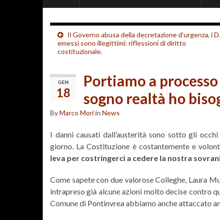
Il Governo abusa della decretazione d’urgenza, i D.
emessi sono illegittimi: riflessioni di diritto
costituzionale.
Portiamo a processo 
GEN
18
sogno realtà ho biso
By
Marco Mori
in
News
I danni causati dall’austerità sono sotto gli occhi 
giorno. La Costituzione è costantemente e volon
leva per costringerci a cedere la nostra sovrani
Come sapete con due valorose Colleghe, Laura Muz
intrapreso già alcune azioni molto decise contro ques
Comune di Pontinvrea abbiamo anche attaccato anch