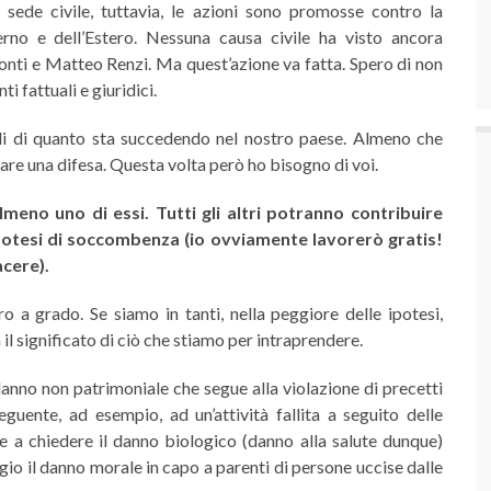
 sede civile, tuttavia, le azioni sono promosse contro la
terno e dell’Estero. Nessuna causa civile ha visto ancora
ti e Matteo Renzi. Ma quest’azione va fatta. Spero di non
i fattuali e giuridici.
li di quanto sta succedendo nel nostro paese. Almeno che
are una difesa. Questa volta però ho bisogno di voi.
lmeno uno di essi. Tutti gli altri potranno contribuire
ipotesi di soccombenza (io ovviamente lavorerò gratis!
acere).
o a grado. Se siamo in tanti, nella peggiore delle ipotesi,
l significato di ciò che stiamo per intraprendere.
 danno non patrimoniale che segue alla violazione di precetti
guente, ad esempio, ad un’attività fallita a seguito delle
re a chiedere il danno biologico (danno alla salute dunque)
gio il danno morale in capo a parenti di persone uccise dalle