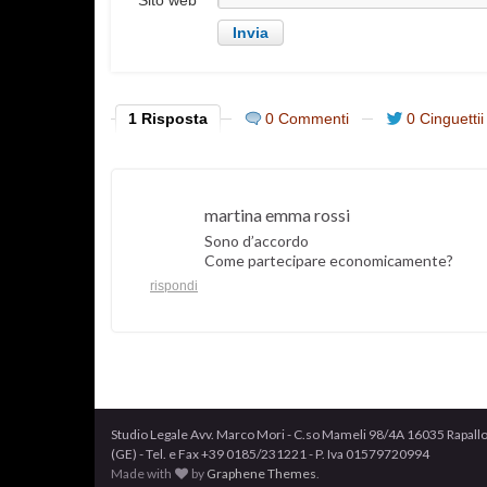
Sito web
1 Risposta
0 Commenti
0 Cinguettii
martina emma rossi
Sono d’accordo
Come partecipare economicamente?
rispondi
Studio Legale Avv. Marco Mori - C.so Mameli 98/4A 16035 Rapall
(GE) - Tel. e Fax +39 0185/231221 - P. Iva 01579720994
Made with
by
Graphene Themes
.