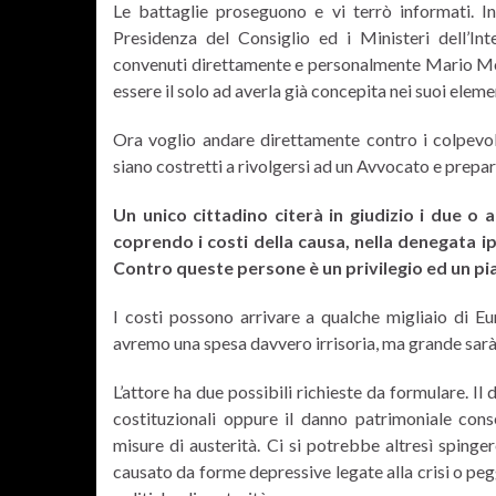
Le battaglie proseguono e vi terrò informati. In
Presidenza del Consiglio ed i Ministeri dell’In
convenuti direttamente e personalmente Mario Mon
essere il solo ad averla già concepita nei suoi element
Ora voglio andare direttamente contro i colpevo
siano costretti a rivolgersi ad un Avvocato e prepar
Un unico cittadino citerà in giudizio i due o a
coprendo i costi della causa, nella denegata 
Contro queste persone è un privilegio ed un pi
I costi possono arrivare a qualche migliaio di Eur
avremo una spesa davvero irrisoria, ma grande sarà i
L’attore ha due possibili richieste da formulare. Il
costituzionali oppure il danno patrimoniale conse
misure di austerità. Ci si potrebbe altresì spinge
causato da forme depressive legate alla crisi o peg