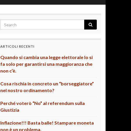
ARTICOLI RECENTI
Quando si cambia una legge elettorale lo si
fa solo per garantirsi una maggioranza che
non c’è.
Cosa rischia in concreto un “borseggiatore”
nel nostro ordinamento?
Perché voterò “No” al referendum sulla
Giustizia
Inflazione!!! Basta balle! Stampare moneta
non è un problema.