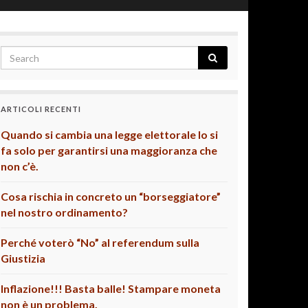
ARTICOLI RECENTI
Quando si cambia una legge elettorale lo si
fa solo per garantirsi una maggioranza che
non c’è.
Cosa rischia in concreto un “borseggiatore”
nel nostro ordinamento?
Perché voterò “No” al referendum sulla
Giustizia
Inflazione!!! Basta balle! Stampare moneta
non è un problema.