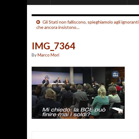
Gli Stati non falliscono, spieghiamolo agli ignoranti
che ancora insistono…
IMG_7364
By
Marco Mori