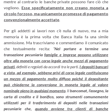
mentre al contrario le banche private possono fare ciò che
vogliono.
Esse specificatamente non creano moneta a
circolo forzoso, ma unicamente promesse di pagamento
convenzionalmente accettate
.
Per gli addetti ai lavori non c’è nulla di nuovo, ma a mia
memoria è la prima volta che Banca Italia fa una simile
ammissione. Ma trascriviamo e commentiamo il comunicato
che testualmente recita:
“
Nel portare a termine una
transazione pecuniaria
famiglie e imprese possono utilizzare
oltre alla moneta con corso legale anche mezzi di pagamento
privati
, definiti e regolati da accordi tra le parti.
I depositi bancari
a vista, ad esempio, sebbene privi di corso legale costituiscono
un mezzo di pagamento molto diffuso poiché il depositante
può chiederne la conversione in moneta legale al valore
nominale pieno in qualsiasi momento
. Il
bancomat, l’assegno, la
carta di credito e il bonifico, sono strumenti comunemente
utilizzati per il trasferimento di depositi nelle transazioni
pecuniarie che,
quando avviene tra clienti di banche