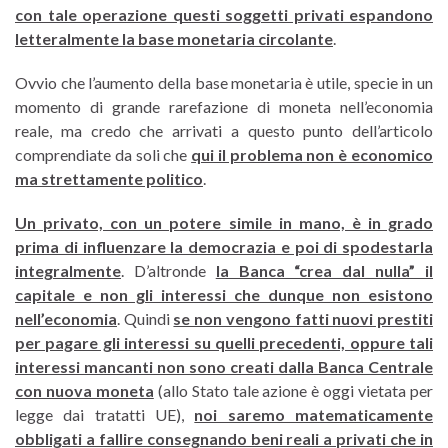
con tale operazione questi soggetti privati espandono
letteralmente la base monetaria circolante
.
Ovvio che l’aumento della base monetaria è utile, specie in un
momento di grande rarefazione di moneta nell’economia
reale, ma credo che arrivati a questo punto dell’articolo
comprendiate da soli che
qui il problema non è economico
ma strettamente politico
.
Un privato, con un potere simile in mano, è in grado
prima di influenzare la democrazia e poi di spodestarla
integralmente
. D’altronde
la Banca “crea dal nulla” il
capitale e non gli interessi che dunque non esistono
nell’economia
. Quindi
se non vengono fatti nuovi prestiti
per pagare gli interessi su quelli precedenti, oppure tali
interessi mancanti non sono creati dalla Banca Centrale
con nuova moneta
(allo Stato tale azione è oggi vietata per
legge dai tratatti UE),
noi saremo matematicamente
obbligati a fallire consegnando beni reali a privati che in