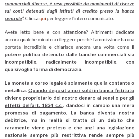
commerciali diverse, è reso possibile da movimenti di riserve
sui conti detenuti dagli istituti di credito presso la banca
centrale
“.
Clicca
qui
per leggere l’intero comunicato.
Avete letto bene e con attenzione? Altrimenti dedicate
ancora qualche minuto a rileggere perché l’ammissione ha una
portata incredibile e chiarisce ancora una volta come
il
potere politico detenuto dalle banche commerciali sia
incompatibile, radicalmente incompatibile, con
qualsivoglia forma di democrazia
.
La moneta a corso legale è solamente quella contante o
metallica.
Quando depositiamo i soldi in banca l’istituto
diviene proprietario del nostro denaro ai sensi e per gli
effetti dell’art. 1834 c.c.
, dandoci in cambio una mera
promessa di pagamento
.
La banca diventa nostra
debitrice, ma in realtà si tratta di un debito che
raramente viene preteso e che anzi una legislazione
nazionale sempre più restrittiva rende sempre più