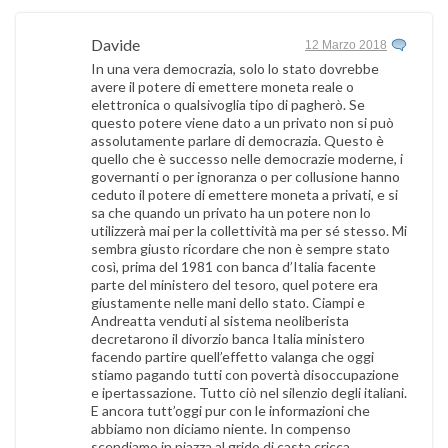
Davide
12 Marzo 2018
In una vera democrazia, solo lo stato dovrebbe
avere il potere di emettere moneta reale o
elettronica o qualsivoglia tipo di pagherò. Se
questo potere viene dato a un privato non si può
assolutamente parlare di democrazia. Questo è
quello che è successo nelle democrazie moderne, i
governanti o per ignoranza o per collusione hanno
ceduto il potere di emettere moneta a privati, e si
sa che quando un privato ha un potere non lo
utilizzerà mai per la collettività ma per sé stesso. Mi
sembra giusto ricordare che non è sempre stato
così, prima del 1981 con banca d’Italia facente
parte del ministero del tesoro, quel potere era
giustamente nelle mani dello stato. Ciampi e
Andreatta venduti al sistema neoliberista
decretarono il divorzio banca Italia ministero
facendo partire quell’effetto valanga che oggi
stiamo pagando tutti con povertà disoccupazione
e ipertassazione. Tutto ciò nel silenzio degli italiani.
E ancora tutt’oggi pur con le informazioni che
abbiamo non diciamo niente. In compenso
scendiamo in piazza al grido di casta cricca