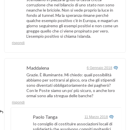
corruzione che nel bilancio di uno stato non sono
neanche le briciole. Non si vede proprio la luce in
fondo al tunnel. Ma la speranza rimane perché
qualche esempio positivo c’è in Europa, e magari un
giorno seguiremo gli esempi positivi e non come un
gregge quello che ci viene propinato per vero.
L’esempio positivo si chiama Islanda.
rispondi
Maddalena
6 Gennaio 2018
Grazie. È illuminante. Mi chiedo: quali possibilità
abbiamo per sottrarsi al gioco, ora che gli stipendi
sono diventati obbligatoriamente dei pagherò?
Con le Poste siamo un po’ più sicuro, o anche loro
ormai sono alla stregua delle banche?
rispondi
Paolo Tanga
11 Marzo 2018
Io consiglio di costituire associazioni locali di
solidarietà che assolvono compiti molteplici