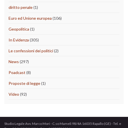
diritto penale
(1)
Euro ed Unione europea
(106)
Geopolitica
(1)
In Evidenza
(305)
Le confessioni dei politici
(2)
News
(297)
Poadcast
(8)
Proposte di legge
(1)
Video
(92)
Studio Legale Avv. Marco Mori - C.so Mameli 98/4A 16035 Rapallo (GE) - Tel. e