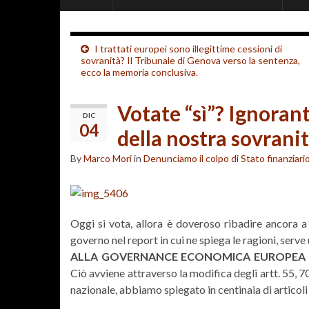
I trattati europei sono illegittime cessioni di
sovranità? Il Tribunale di Genova verso la sentenza,
ecco la memoria conclusiva.
Votate “sì”? Ignorant
DIC
04
della nostra sovrani
By
Marco Mori
in
Denunciamo il colpo di Stato finanziari
Oggi si vota, allora è doveroso ribadire ancora a 
governo nel report in cui ne spiega le ragioni, serv
ALLA GOVERNANCE ECONOMICA EUROPEA E 
Ciò avviene attraverso la modifica degli artt. 55, 70
nazionale, abbiamo spiegato in centinaia di articoli