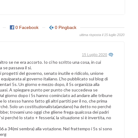
0 Facebook
0 Pingback
ultima risposta il 15 luglio 2020
15 Luglio 2020
ro se ne era accorto. Io ci ho scritto una cosa, in cui
 se passava il si.
 progetti del governo, senato inutile e ridicolo, unione
quiparata al governo italiano. L’ho pubblicato sul blog di
tari 5s. Un giorno e mezzo dopo, il 5s organizza alla
 quasi. A spiegare punto per punto che succedeva se
 Dal giorno dopo i 5s hanno cominciato ad andare alle tribune
e lo stesso hanno fatto gli altri partiti per il no, che prima
ché. Solo un costituzionalista(anziano) ha detto no perché
rebbe; trovami uno oggi che gliene frega qualcosa dei padri
si perché lo stato + fesseria’, la situazione si è invertita, no
 66 a 34(mi sembra) alla votazione. Nel frattempo i 5s si sono
berg