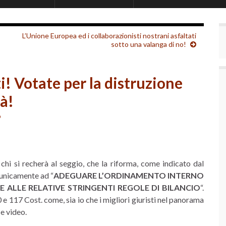
L’Unione Europea ed i collaborazionisti nostrani asfaltati
sotto una valanga di no!
i! Votate per la distruzione
tà!
o
chi si recherà al seggio, che la riforma, come indicato dal
e unicamente ad “
ADEGUARE L’ORDINAMENTO INTERNO
ALLE RELATIVE STRINGENTI REGOLE DI BILANCIO
“.
 e 117 Cost. come, sia io che i migliori giuristi nel panorama
 e video.