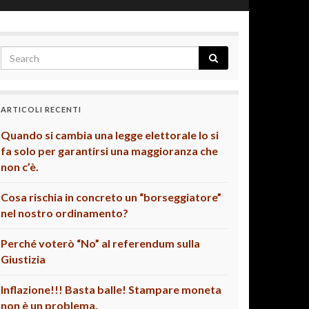
ARTICOLI RECENTI
Quando si cambia una legge elettorale lo si
fa solo per garantirsi una maggioranza che
non c’è.
Cosa rischia in concreto un “borseggiatore”
nel nostro ordinamento?
Perché voterò “No” al referendum sulla
Giustizia
Inflazione!!! Basta balle! Stampare moneta
non è un problema.