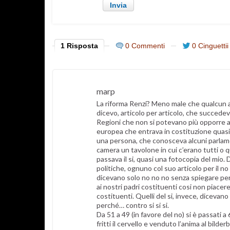
1 Risposta
0 Commenti
0 Cinguettii
marp
La riforma Renzi? Meno male che qualcun alt
dicevo, articolo per articolo, che succedeva
Regioni che non si potevano più opporre ai
europea che entrava in costituzione quasi e
una persona, che conosceva alcuni parlamen
camera un tavolone in cui c’erano tutti o
passava il si, quasi una fotocopia del mio.
politiche, ognuno col suo articolo per il no 
dicevano solo no no no senza spiegare per
ai nostri padri costituenti cosi non piace
costituenti. Quelli del si, invece, dicevano ‘
perché… contro si si si.
Da 51 a 49 (in favore del no) si è passati a
fritti il cervello e venduto l’anima al bilder