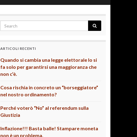
ARTICOLI RECENTI
Quando si cambia una legge elettorale lo si
fa solo per garantirsi una maggioranza che
non c’è.
Cosa rischia in concreto un “borseggiatore”
nel nostro ordinamento?
Perché voterò “No” al referendum sulla
Giustizia
Inflazione!!! Basta balle! Stampare moneta
non è un problema.