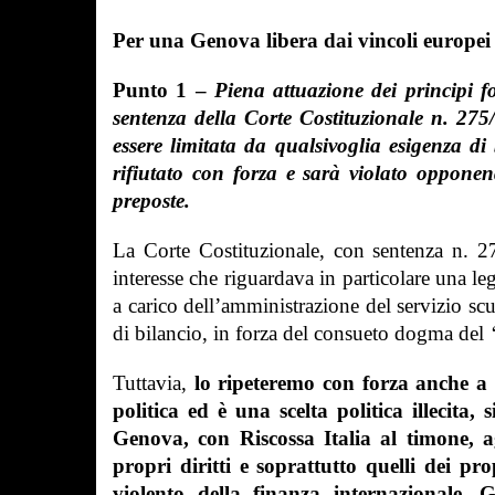
Per una Genova libera dai vincoli europei e
Punto 1
–
Piena attuazione dei principi f
sentenza della Corte Costituzionale n. 275
essere limitata da qualsivoglia esigenza di 
rifiutato con forza e sarà violato opponen
preposte.
La Corte Costituzionale, con sentenza n. 27
interesse che riguardava in particolare una 
a carico dell’amministrazione del servizio scuo
di bilancio, in forza del consueto dogma del
Tuttavia,
lo ripeteremo con forza anche a
politica ed è una scelta politica illecita, s
Genova, con Riscossa Italia al timone, ag
propri diritti e soprattutto quelli dei p
violento della finanza internazionale.
Gu