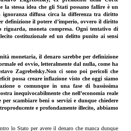
e la stessa idea che gli Stati possano fallire è un
 ignoranza diffusa circa la differenza tra diritto
r definizione il potere d’imperio, ovvero il diritto
lo riguarda, moneta compresa.
Ogni tentativo di
llecito costituzionale ed un delitto punito ai sensi
anità monetaria, il denaro sarebbe per definizione
ormale ed ovvio,
letteralmente dal nulla,
come ha
ustavo Zagrebelsky.
Non ci sono poi pericoli che
ficit possa creare inflazione
visto che oggi siamo
flazione o comunque in una fase di bassissima
ostra inequivocabilmente che
nell’economia reale
 per scambiare beni o servizi
e dunque chiedere
ontroproducente e profondamente illecito,
abbiamo
contro lo Stato per avere il denaro che manca dunque