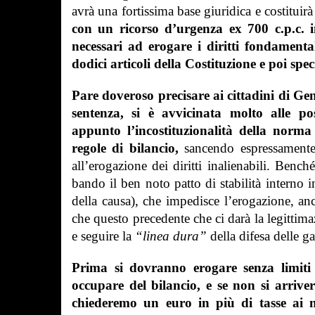
avrà una fortissima base giuridica e costitui
con un ricorso d’urgenza ex 700 c.p.c. in
necessari ad erogare i diritti fondamenta
dodici articoli della Costituzione e poi spec
Pare doveroso precisare ai cittadini di Ge
sentenza, si è avvicinata molto alle po
appunto l’incostituzionalità della norma
regole di bilancio,
sancendo espressamente 
all’erogazione dei diritti inalienabili. Benc
bando il ben noto patto di stabilità interno
della causa), che impedisce l’erogazione, anch
che questo precedente che ci darà la legittim
e seguire la
“linea dura”
della difesa delle ga
Prima si dovranno erogare senza limiti d
occupare del bilancio, e se non si arriv
chiederemo un euro in più di tasse ai n