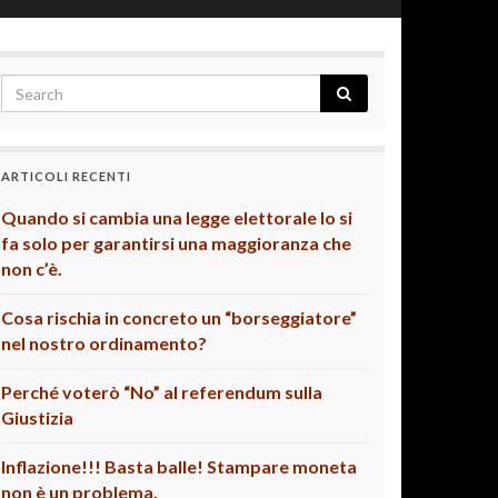
ARTICOLI RECENTI
Quando si cambia una legge elettorale lo si
fa solo per garantirsi una maggioranza che
non c’è.
Cosa rischia in concreto un “borseggiatore”
nel nostro ordinamento?
Perché voterò “No” al referendum sulla
Giustizia
Inflazione!!! Basta balle! Stampare moneta
non è un problema.