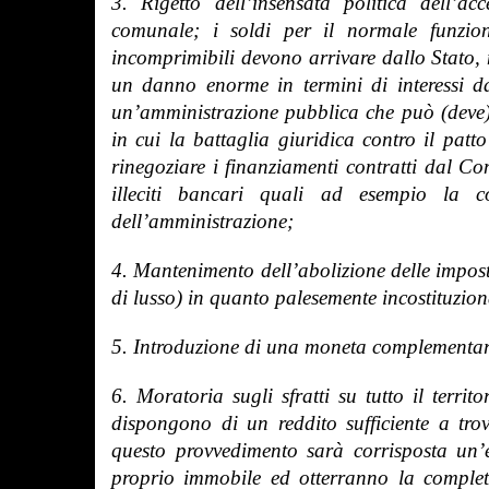
3. Rigetto dell’insensata politica dell’ac
comunale; i soldi per il normale funziona
incomprimibili devono arrivare dallo Stato, 
un danno enorme in termini di interessi 
un’amministrazione pubblica che può (deve) 
in cui la battaglia giuridica contro il patto
rinegoziare i finanziamenti contratti dal C
illeciti bancari quali ad esempio la co
dell’amministrazione;
4. Mantenimento dell’abolizione delle imposte 
di lusso) in quanto palesemente incostituzion
5. Introduzione di una moneta complementar
6. Moratoria sugli sfratti su tutto il terri
dispongono di un reddito sufficiente a tro
questo provvedimento sarà corrisposta un
proprio immobile ed otterranno la complet