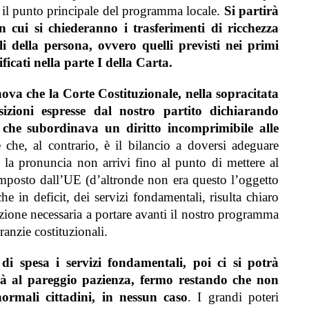
rà il punto principale del programma locale.
Si partirà
 cui si chiederanno i trasferimenti di ricchezza
li della persona, ovvero quelli previsti nei primi
ificati nella parte I della Carta.
nova che la Corte Costituzionale, nella sopracitata
sizioni espresse dal nostro partito dichiarando
 che subordinava un diritto incomprimibile alle
che, al contrario, è il bilancio a doversi adeguare
hé la pronuncia non arrivi fino al punto di mettere al
 imposto dall’UE (d’altronde non era questo l’oggetto
e in deficit, dei servizi fondamentali, risulta chiaro
azione necessaria a portare avanti il nostro programma
ranzie costituzionali.
i spesa i servizi fondamentali, poi ci si potrà
erà al pareggio pazienza, fermo restando che non
ormali cittadini, in nessun caso
. I grandi poteri