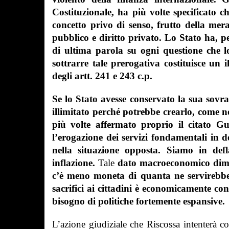
Costituzionale, ha più volte specificato ch
concetto privo di senso, frutto della mera
pubblico e diritto privato.
Lo Stato ha, pe
di ultima parola su ogni questione che 
sottrarre tale prerogativa costituisce un i
degli artt. 241 e 243 c.p.
Se lo Stato avesse conservato la sua sovr
illimitato perché potrebbe crearlo
, come n
più volte affermato proprio il citato G
l’erogazione dei servizi fondamentali in de
nella situazione opposta. Siamo in de
inflazione.
Tale
dato macroeconomico dim
c’è meno moneta di quanta ne servirebbe
sacrifici ai cittadini è economicamente c
bisogno di politiche fortemente espansive
.
L’azione giudiziale che Riscossa intenterà 