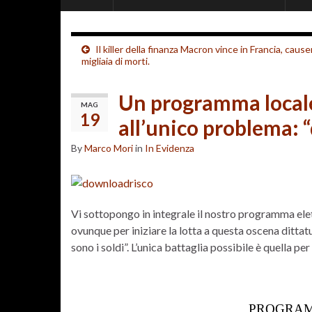
Il killer della finanza Macron vince in Francia, cause
migliaia di morti.
Un programma locale
MAG
19
all’unico problema: “
By
Marco Mori
in
In Evidenza
Vi sottopongo in integrale il nostro programma el
ovunque per iniziare la lotta a questa oscena dittat
sono i soldi”. L’unica battaglia possibile è quella per
PROGRA