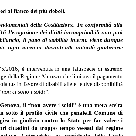
d al fianco dei più deboli.
ondamentali della Costituzione. In conformità alla
/16 l’erogazione dei diritti incomprimibili non può
bilancio, il patto di stabilità interno viene dunque
do ogni sanzione davanti alle autorità giudiziarie
5/2016, è intervenuta in una fattispecie di estremo
legge della Regione Abruzzo che limitava il pagamento
labus in favore di disabili alle effettive disponibilità
“non ci sono i soldi”
.
 Genova,
il “non avere i soldi” è una mera scelta
ia sotto il profilo civile che penale.
Il Comune di
irà in giudizio contro lo Stato per far valere i
ropri cittadini da troppo tempo vessati dal regime
stavo Zagrebelsky, ex presidente della Corte