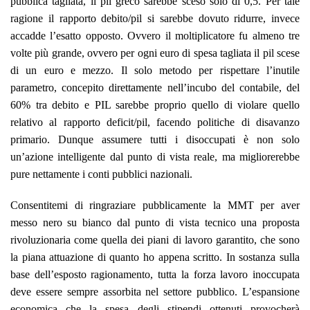
pubblica tagliata, il pil greco sarebbe sceso solo di 0,5. Per tale
ragione il rapporto debito/pil si sarebbe dovuto ridurre, invece
accadde l’esatto opposto. Ovvero il moltiplicatore fu almeno tre
volte più grande, ovvero per ogni euro di spesa tagliata il pil scese
di un euro e mezzo. I
l solo metodo per rispettare l’inutile
parametro, concepito direttamente nell’incubo del contabile, del
60% tra debito e PIL sarebbe proprio quello di violare quello
relativo al rapporto deficit/pil, facendo politiche di disavanzo
primario. Dunque assumere tutti i disoccupati è non solo
un’azione intelligente dal punto di vista reale, ma migliorerebbe
pure nettamente i conti pubblici nazionali.
Consentitemi di ringraziare pubblicamente la MMT per aver
messo nero su bianco dal punto di vista tecnico una proposta
rivoluzionaria come quella dei piani di lavoro garantito, che sono
la piana attuazione di quanto ho appena scritto. In sostanza sulla
base dell’esposto ragionamento, tutta la forza lavoro inoccupata
deve essere sempre assorbita nel settore pubblico. L’espansione
economica che la spesa degli stipendi ottenuti provocherà