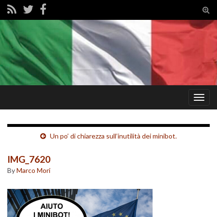
Tog
sear
for
Togg
navig
Un po’ di chiarezza sull’inutilità dei minibot.
IMG_7620
By
Marco Mori