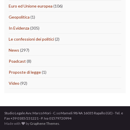
Euro ed Unione europea
(106)
Geopolitica
(1)
In Evidenza
(305)
Le confessioni dei politici
(2)
News
(297)
Poadcast
(8)
Proposte di legge
(1)
Video
(92)
Studio Legale Avv. Marco Mori - C.so Mameli 98/4A 16035 Rapallo (GE) - Tel. e
Fax +39 0185/231221 - P. Iva 01579720994
Made with
by
Graphene Themes
.