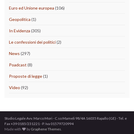
Euro ed Unione europea
(106)
Geopolitica
(1)
In Evidenza
(305)
Le confessioni dei politici
(2)
News
(297)
Poadcast
(8)
Proposte di legge
(1)
Video
(92)
Studio Legale Avv. Marco Mori - C.so Mameli 98/4A 16035 Rapallo (GE) - Tel. e
Fax +39 0185/231221 - P. Iva 01579720994
Made with
by
Graphene Themes
.