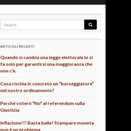
ARTICOLI RECENTI
Quando si cambia una legge elettorale lo si
fa solo per garantirsi una maggioranza che
non c’è.
Cosa rischia in concreto un “borseggiatore”
nel nostro ordinamento?
Perché voterò “No” al referendum sulla
Giustizia
Inflazione!!! Basta balle! Stampare moneta
non è un problema.