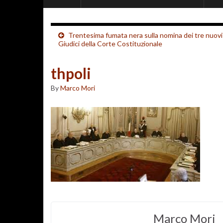
Trentesima fumata nera sulla nomina dei tre nuovi
Giudici della Corte Costituzionale
thpoli
By
Marco Mori
Marco Mori