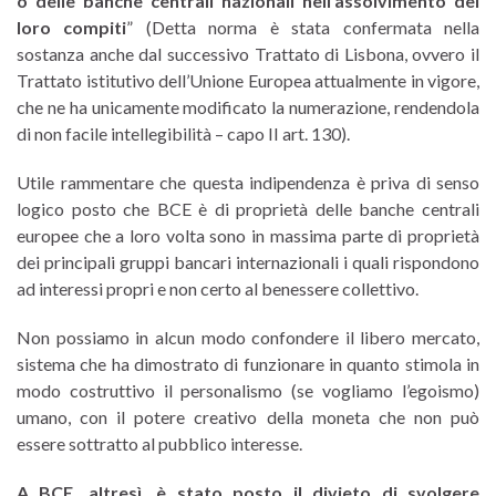
o delle banche centrali nazionali nell’assolvimento dei
loro compiti
” (Detta norma è stata confermata nella
sostanza anche dal successivo Trattato di Lisbona, ovvero il
Trattato istitutivo dell’Unione Europea attualmente in vigore,
che ne ha unicamente modificato la numerazione, rendendola
di non facile intellegibilità – capo II art. 130).
Utile rammentare che questa indipendenza è priva di senso
logico posto che BCE è di proprietà delle banche centrali
europee che a loro volta sono in massima parte di proprietà
dei principali gruppi bancari internazionali i quali rispondono
ad interessi propri e non certo al benessere collettivo.
Non possiamo in alcun modo confondere il libero mercato,
sistema che ha dimostrato di funzionare in quanto stimola in
modo costruttivo il personalismo (se vogliamo l’egoismo)
umano, con il potere creativo della moneta che non può
essere sottratto al pubblico interesse.
A BCE, altresì, è stato posto il divieto di svolgere