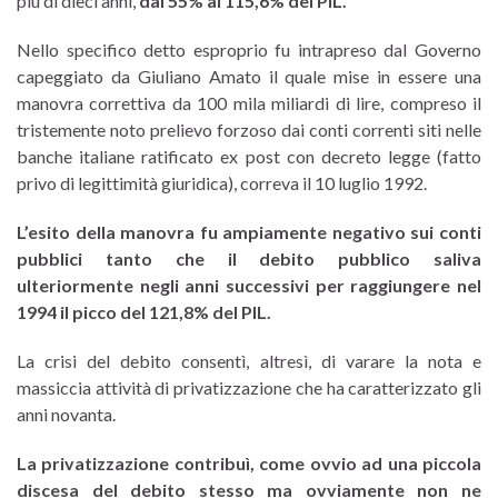
più di dieci anni,
dal 55% al 115,6% del PIL.
Nello specifico detto esproprio fu intrapreso dal Governo
capeggiato da Giuliano Amato il quale mise in essere una
manovra correttiva da 100 mila miliardi di lire, compreso il
tristemente noto prelievo forzoso dai conti correnti siti nelle
banche italiane ratificato ex post con decreto legge (fatto
privo di legittimità giuridica), correva il 10 luglio 1992.
L’esito della manovra fu ampiamente negativo sui conti
pubblici tanto che il debito pubblico saliva
ulteriormente negli anni successivi per raggiungere nel
1994 il picco del 121,8% del PIL.
La crisi del debito consentì, altresì, di varare la nota e
massiccia attività di privatizzazione che ha caratterizzato gli
anni novanta.
La privatizzazione contribuì, come ovvio ad una piccola
discesa del debito stesso ma ovviamente non ne