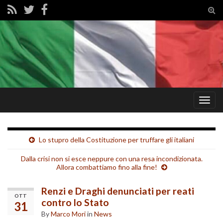
Tog
sear
for
Togg
navig
Lo stupro della Costituzione per truffare gli italiani
Dalla crisi non si esce neppure con una resa incondizionata.
Allora combattiamo fino alla fine!
Renzi e Draghi denunciati per reati
OTT
contro lo Stato
31
By
Marco Mori
in
News