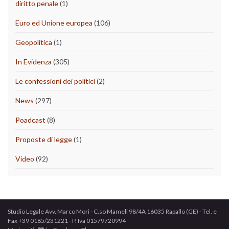
diritto penale
(1)
Euro ed Unione europea
(106)
Geopolitica
(1)
In Evidenza
(305)
Le confessioni dei politici
(2)
News
(297)
Poadcast
(8)
Proposte di legge
(1)
Video
(92)
Studio Legale Avv. Marco Mori - C.so Mameli 98/4A 16035 Rapallo (GE) - Tel. e
Fax +39 0185/231221 - P. Iva 01579720994