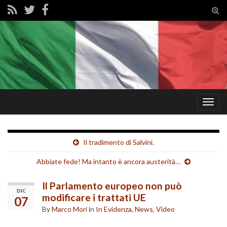
Tog
sear
for
Togg
navig
Il tradimento di Salvini.
Abbiate fede! Ma intanto è ancora austerità…
Il Parlamento europeo non può
DIC
modificare i trattati UE
07
By
Marco Mori
in
In Evidenza
,
News
,
Video