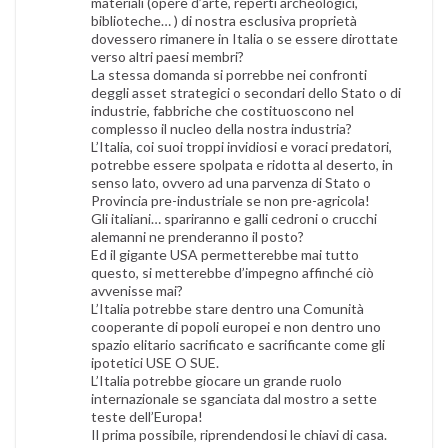
materiali (opere d’arte, reperti archeologici,
biblioteche… ) di nostra esclusiva proprietà
dovessero rimanere in Italia o se essere dirottate
verso altri paesi membri?
La stessa domanda si porrebbe nei confronti
deggli asset strategici o secondari dello Stato o di
industrie, fabbriche che costituoscono nel
complesso il nucleo della nostra industria?
L’Italia, coi suoi troppi invidiosi e voraci predatori,
potrebbe essere spolpata e ridotta al deserto, in
senso lato, ovvero ad una parvenza di Stato o
Provincia pre-industriale se non pre-agricola!
Gli italiani… spariranno e galli cedroni o crucchi
alemanni ne prenderanno il posto?
Ed il gigante USA permetterebbe mai tutto
questo, si metterebbe d’impegno affinché ciò
avvenisse mai?
L’Italia potrebbe stare dentro una Comunità
cooperante di popoli europei e non dentro uno
spazio elitario sacrificato e sacrificante come gli
ipotetici USE O SUE.
L’Italia potrebbe giocare un grande ruolo
internazionale se sganciata dal mostro a sette
teste dell’Europa!
Il prima possibile, riprendendosi le chiavi di casa.