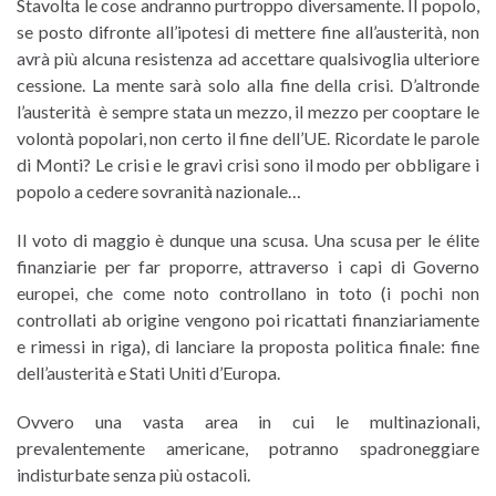
Stavolta le cose andranno purtroppo diversamente. Il popolo,
se posto difronte all’ipotesi di mettere fine all’austerità, non
avrà più alcuna resistenza ad accettare qualsivoglia ulteriore
cessione. La mente sarà solo alla fine della crisi. D’altronde
l’austerità è sempre stata un mezzo, il mezzo per cooptare le
volontà popolari, non certo il fine dell’UE. Ricordate le parole
di Monti? Le crisi e le gravi crisi sono il modo per obbligare i
popolo a cedere sovranità nazionale…
Il voto di maggio è dunque una scusa. Una scusa per le élite
finanziarie per far proporre, attraverso i capi di Governo
europei, che come noto controllano in toto (i pochi non
controllati ab origine vengono poi ricattati finanziariamente
e rimessi in riga), di lanciare la proposta politica finale: fine
dell’austerità e Stati Uniti d’Europa.
Ovvero una vasta area in cui le multinazionali,
prevalentemente americane, potranno spadroneggiare
indisturbate senza più ostacoli.