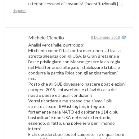
ulteriori cessioni di sovranità (incostituzionali) […]
rispondi
Michele Cichello
8 Dicembre 2018
Analisi verosimile, purtroppo!
Mi chiedo come l’Italia potrà mantenere attiva la
stretta alleanza con gli USA, la Gran Bretagna e
l’asse privilegiato con Mosca; gestire la co-regia
nel Mediterraneo allargato; stabilizzare la Libia e
condurre la partita libica con gli angloamericani,
ecc.
Posto che gli SUE dovessero nascere post elezioni
europee 2019, chi avrebbe le chiavi di casa del
nostro paese e a quali condizioni?
Vorrei ricordare a me stesso che siamo il più
stretto alleato di Washington, integrato
fortemente nella NATO ed ospitante 114 o più
basi militari e non USA nel nostro territorio,
essendo, di fatto, una polveriera per il mondo
intero!
E chi deciderebbe, ipoteticamente, se e quali beni