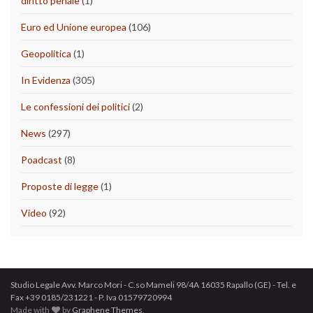
diritto penale
(1)
Euro ed Unione europea
(106)
Geopolitica
(1)
In Evidenza
(305)
Le confessioni dei politici
(2)
News
(297)
Poadcast
(8)
Proposte di legge
(1)
Video
(92)
Studio Legale Avv. Marco Mori - C.so Mameli 98/4A 16035 Rapallo (GE) - Tel. e
Fax +39 0185/231221 - P. Iva 01579720994
Made with
by
Graphene Themes
.