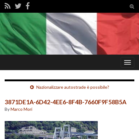
Tog
sear
for
Togg
navig
Nazionalizzare autostrade è possibile?
3871DE1A-6D42-4EE6-8F4B-7660F9F58B5A
By
Marco Mori