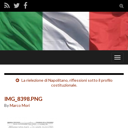
Tog
sear
for
Togg
navig
La rielezione di Napolitano, riflessioni sotto il profilo
costituzionale.
IMG_8398.PNG
By
Marco Mori