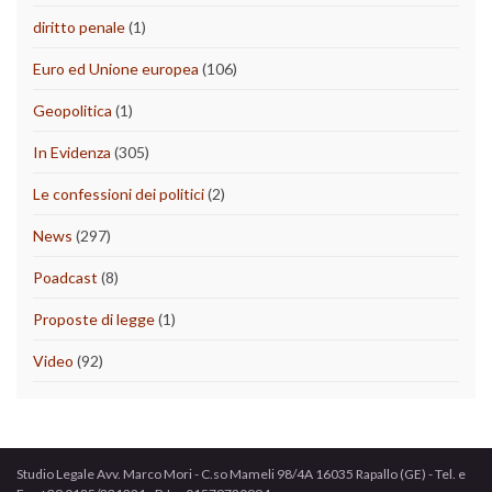
diritto penale
(1)
Euro ed Unione europea
(106)
Geopolitica
(1)
In Evidenza
(305)
Le confessioni dei politici
(2)
News
(297)
Poadcast
(8)
Proposte di legge
(1)
Video
(92)
Studio Legale Avv. Marco Mori - C.so Mameli 98/4A 16035 Rapallo (GE) - Tel. e