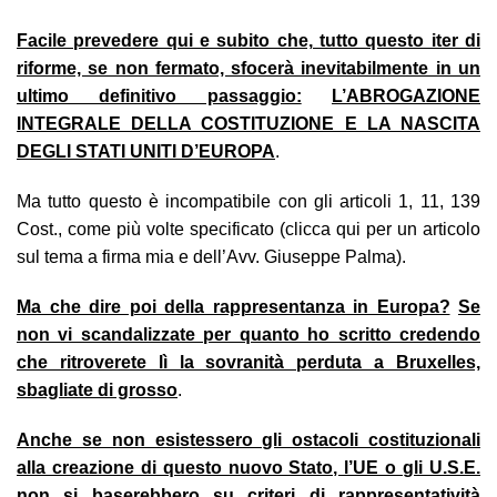
Facile prevedere qui e subito che, tutto questo iter di
riforme, se non fermato, sfocerà inevitabilmente in un
ultimo definitivo passaggio:
L’ABROGAZIONE
INTEGRALE DELLA COSTITUZIONE E LA NASCITA
DEGLI STATI UNITI D’EUROPA
.
Ma tutto questo è incompatibile con gli articoli 1, 11, 139
Cost., come più volte specificato (clicca qui per un articolo
sul tema a firma mia e dell’Avv. Giuseppe Palma).
Ma che dire poi della rappresentanza in Europa?
Se
non vi scandalizzate per quanto ho scritto credendo
che ritroverete lì la sovranità perduta a Bruxelles,
sbagliate di grosso
.
Anche se non esistessero gli ostacoli costituzionali
alla creazione di questo nuovo Stato, l’UE o gli U.S.E.
non si baserebbero su criteri di rappresentatività