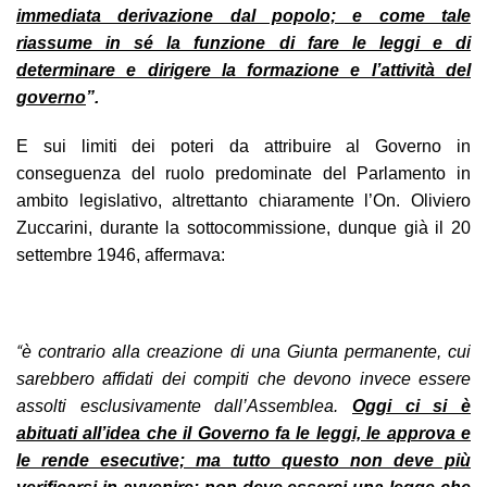
immediata derivazione dal popolo; e come tale
riassume in sé la funzione di fare le leggi e di
determinare e dirigere la formazione e l’attività del
governo
”.
E sui limiti dei poteri da attribuire al Governo in
conseguenza del ruolo predominate del Parlamento in
ambito legislativo, altrettanto chiaramente l’On. Oliviero
Zuccarini, durante la sottocommissione, dunque già il 20
settembre 1946, affermava:
“
è contrario alla creazione di una Giunta permanente, cui
sarebbero affidati dei compiti che devono invece essere
assolti esclusivamente dall’Assemblea.
Oggi ci si è
abituati all’idea che il Governo fa le leggi, le approva e
le rende esecutive; ma tutto questo non deve più