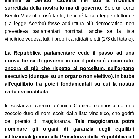
elimina al Senato, causerà nei fatti la modifica
surrettizia della nostra forma di governo
.
Solo un certo
Benito Mussolini osò tanto, benché la sua legge elettorale
(La legge Acerbo) fosse addirittura più democratica: non
prevedeva parlamentari nominati, anche se la lista
vincitrice vedeva tutti i propri candidati eletti (2/3 del totale).
La Repubblica parlamentare cede il passo ad una
nuova forma di governo in cui il potere è accentrato,
ancora di più che rispetto al porcellum, sull’organo
esecutivo (dunque su un organo non elettivo), in barba
all’equilibrio tra poteri fondamentali su cui la nostra
carta era costituita
.
In sostanza avremo un’unica Camera composta da uno
zoccolo duro di nomi scelti dalla lista vincitrice, che godrà
del premio di maggioranza.
Tale maggioranza potrà
nominare gli organi di garanzia degli equilibri
istituzionali (penso alla Presidenza della Repubblica ed