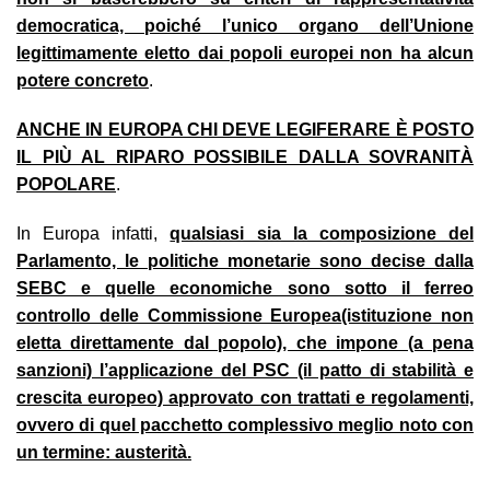
democratica, poiché l’unico organo dell’Unione
legittimamente eletto dai popoli europei non ha alcun
potere concreto
.
ANCHE IN EUROPA CHI DEVE LEGIFERARE È POSTO
IL PIÙ AL RIPARO POSSIBILE DALLA SOVRANITÀ
POPOLARE
.
In Europa infatti,
qualsiasi sia la composizione del
Parlamento, le politiche monetarie sono decise dalla
SEBC e quelle economiche sono sotto il ferreo
controllo delle Commissione Europea
(istituzione non
eletta direttamente dal popolo), che impone (a pena
sanzioni) l’applicazione del PSC (il patto di stabilità e
crescita europeo) approvato con trattati e regolamenti,
ovvero di quel pacchetto complessivo meglio noto con
un termine: austerità.