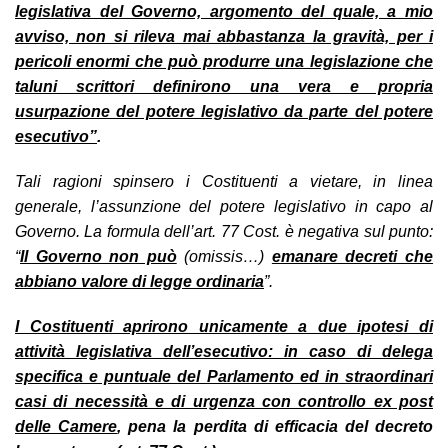
legislativa del Governo, argomento del quale, a mio
avviso, non si rileva mai abbastanza la gravità, per i
pericoli enormi che può produrre una legislazione che
taluni scrittori definirono una vera e propria
usurpazione del potere legislativo da parte del potere
esecutivo”
.
Tali ragioni spinsero i Costituenti a vietare, in linea
generale, l’assunzione del potere legislativo in capo al
Governo. La formula dell’art. 77 Cost. è negativa sul punto:
“
Il Governo non può
(omissis…)
emanare decreti che
abbiano valore di legge ordinaria
”
.
I Costituenti aprirono unicamente a due ipotesi di
attività legislativa dell’esecutivo: in caso di delega
specifica e puntuale del Parlamento ed in straordinari
casi di necessità e di urgenza con controllo ex post
delle Camere
, pena la perdita di efficacia del decreto