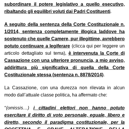
subordinare il potere legislativo a quello esecutivo,
ribaltando gli equilibri voluti dai Padri Costituenti
.
A seguito della sentenza della Corte Costituzionale n.
1/2014, sentenza completamente illogica laddove ha
sostenuto che quelle Camere, pur illegittime, avrebbero
potuto continuare a legiferare
(clicca qui per leggere un
articolo dettagliato sul tema),
è intervenuta la Corte di
Cassazione con una ulteriore pronuncia, a mio avviso,
addirittura più significativa di quella della Corte
Costituzionale stessa (sentenza n. 8878/2014)
.
La Cassazione, con una durezza non rilevata in alcun
modo dall’attuale classe politica, ha affermato che:
“
(omissis…)
i cittadini elettori non hanno potuto
esercitare il diritto di voto personale, eguale, libero e
diretto, secondo il paradigma costituzionale, per la