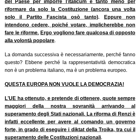
del Paese per imporre l’italicum e tanto meno per
riformare da solo la Costituzione (ancora una volta
solo il Partito Fascista osò tanto)
.
Eppure non
intendono cedere, poiché votare, implicherebbe non
fare le riforme.
Ergo vogliono fare qualcosa di opposto
alla volontà popolare
.
La domanda successiva è necessariamente, perché fanno
questo? Ebbene perché la rappresentatività democratica
non è un problema italiano, ma è un problema europeo.
QUESTA EUROPA NON VUOLE LA DEMOCRAZIA!
L’UE ha ottenuto, e pretende di ottenere, quote sempre
maggiori della nostra sovranità arrivando al
superamento degli Stati nazionali. La riforma di Renzi è
infatti eccellente per avere al comando un governo
forte, in grado di eseguire i diktat della Troika, tra cui il
superamento delle Costituzioni nazionali
.