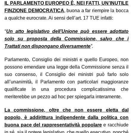
IL PARLAMENTO EUROPEO È, NEI FATTI, UN’INUTILE
FINZIONE DEMOCRATICA
, buona a far riempire la bocca
a qualche eurocrate. Ai sensi dell’art. 17 TUE infatti:
“
Un atto legislativo dell’Unione può essere adottato
solo su proposta della Commissione, salvo che i
Trattati non dispongano diversamente
”.
Parlamento, Consiglio dei ministri e quello Europeo, non
possono emendare una legge della Commissione senza il
suo consenso, il Consiglio dei ministri può farlo solo
all’unanimità, il Parlamento con particolari maggioranze
qualificate in una procedura complicatissima che
meriterebbe un pezzo ad hoc per spiegarla interamente.
La commissione, oltre che non essere eletta dal
popolo, è addirittura indipendente dalla politica con
buona pace del rappresentatività popolare
e racchiude
in sé, sia il potere legislativo, che quello esecutivo, nonché