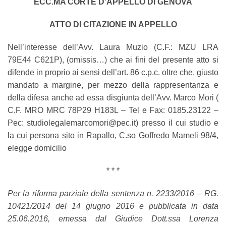
ECC.MA CORTE D’APPELLO DI GENOVA
ATTO DI CITAZIONE IN APPELLO
Nell’interesse dell’Avv. Laura Muzio (C.F.: MZU LRA
79E44 C621P), (omissis…) che ai fini del presente atto si
difende in proprio ai sensi dell’art. 86 c.p.c. oltre che, giusto
mandato a margine, per mezzo della rappresentanza e
della difesa anche ad essa disgiunta dell’Avv. Marco Mori (
C.F. MRO MRC 78P29 H183L – Tel e Fax: 0185.23122 –
Pec: studiolegalemarcomori@pec.it) presso il cui studio e
la cui persona sito in Rapallo, C.so Goffredo Mameli 98/4,
elegge domicilio
* * *
Per la riforma parziale della sentenza n. 2233/2016 – RG.
10421/2014 del 14 giugno 2016 e pubblicata in data
25.06.2016, emessa dal Giudice Dott.ssa Lorenza