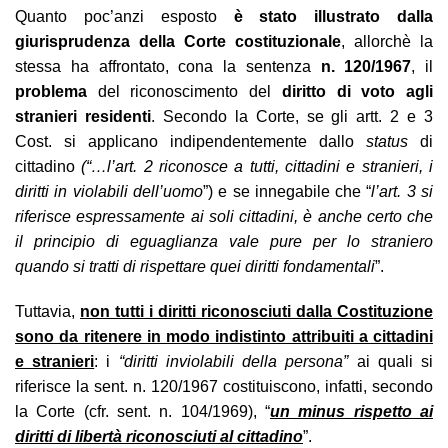
Quanto poc’anzi esposto
è stato illustrato dalla
giurisprudenza della Corte costituzionale
, allorchè la
stessa ha affrontato, cona la sentenza
n. 120/1967
, il
problema
del riconoscimento del
diritto di voto agli
stranieri residenti
. Secondo la Corte, se gli artt. 2 e 3
Cost. si applicano indipendentemente dallo
status
di
cittadino
(“…l’art. 2 riconosce a tutti, cittadini e stranieri, i
diritti in violabili dell’uomo
”) e se innegabile che “
l’art. 3 si
riferisce espressamente ai soli cittadini, è anche certo che
il principio di eguaglianza vale pure per lo straniero
quando si tratti di rispettare quei diritti fondamentali
”.
Tuttavia,
non tutti i diritti riconosciuti dalla Costituzione
sono da ritenere in modo indistinto attribuiti a cittadini
e stranieri
: i
“diritti inviolabili della persona”
ai quali si
riferisce la sent. n. 120/1967 costituiscono, infatti, secondo
la Corte (cfr. sent. n. 104/1969), “
un minus rispetto ai
diritti di libertà riconosciuti al cittadino
”.