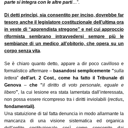
parte si integra con le altre parti
…”.
Di detti princìpi, sia consentito per inciso, dovrebbe far
tesoro anche il legislatore costituzionale dell’ultima ora
in veste di “apprendista stregone” e nel cui approccio
riformista sembrano intravvedersi sempre più le
sembianze di un medico all’obitorio, che opera su un
corpo senza vita
.
Se è chiaro quanto detto, appare a dir poco cavilloso e
formalistico affermare –
basandosi semplicemente “
sulla
lettera
”
dell’art. 2 Cost., come ha fatto il Tribunale di
Genova
–
che “
il diritto di voto personale, eguale e
libero
”
, la cui lesione era stata lamentata dall’interessata,
non possa essere ricompreso tra i diritti inviolabili (
rectius
,
fondamentali)
.
Una statuizione di tal fatta denuncia in modo allarmante la
mancanza di una visione sistematica ed organica
dell’ordito costituzionale così come concepito dai