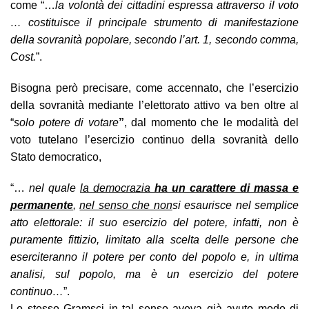
come “…
la volontà dei cittadini espressa attraverso il voto
… costituisce il principale strumento di manifestazione
della sovranità popolare, secondo l’art. 1, secondo comma,
Cost.
”.
Bisogna però precisare, come accennato, che l’esercizio
della sovranità mediante
l’elettorato attivo va ben oltre al
“
solo potere di votare
”
, dal momento che le modalità del
voto tutelano l’esercizio continuo della sovranità dello
Stato democratico,
“…
nel quale
la democrazia
ha un carattere di massa e
permanente
,
nel senso che non
si esaurisce nel semplice
atto elettorale: il suo esercizio del potere, infatti, non è
puramente fittizio, limitato alla scelta delle persone che
eserciteranno il potere per conto del popolo e, in ultima
analisi, sul popolo, ma è un esercizio del potere
continuo…
”.
Lo stesso Gramsci in tal senso aveva già avuto modo di