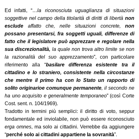
Ed infatti, “…
la riconosciuta uguaglianza di situazioni
soggettive nel campo della titolarità di diritti di libertà
non
esclude
affatto che, nelle situazioni concrete,
non
possano presentarsi, fra soggetti uguali, differenze di
fatto che il legislatore può apprezzare e regolare nella
sua discrezionalità,
l
a quale non trova altro limite se non
la razionalità del suo apprezzamento
”, con particolare
riferimento alla “
basilare differenza esistente tra il
cittadino e lo straniero, consistente nella circostanze
che mentre il primo ha con lo Stato un rapporto di
solito originario
e comunque permanente
, il secondo ne
ha uno acquisito e generalmente temporaneo
” (così Corte
Cost. sent. n. 104/1969).
Tradotto in termini più semplici: il diritto di voto, seppur
fondamentale ed inviolabile, non può essere riconosciuto
erga omnes
, ma solo ai cittadini. Verrebbe da aggiungere
“
perché solo ai cittadini appartiene la sovranità
”.