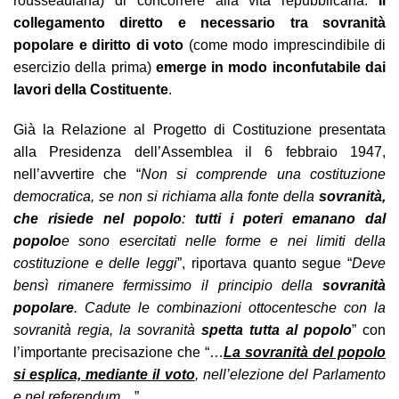
rousseauiana) di concorrere alla vita repubblicana.
Il
collegamento diretto e necessario tra sovranità
popolare e diritto di voto
(come modo imprescindibile di
esercizio della prima)
emerge in modo inconfutabile dai
lavori della Costituente
.
Già la Relazione al Progetto di Costituzione presentata
alla Presidenza dell’Assemblea il 6 febbraio 1947,
nell’avvertire che “
Non si comprende una costituzione
democratica, se non si richiama alla fonte della
sovranità,
che risiede nel popolo
:
tutti i poteri emanano dal
popolo
e sono esercitati nelle forme e nei limiti della
costituzione e delle leggi
”, riportava quanto segue “
Deve
bensì rimanere fermissimo il principio della
sovranità
popolare
. Cadute le combinazioni ottocentesche con la
sovranità regia, la sovranità
spetta tutta al popolo
” con
l’importante precisazione che “…
La sovranità del popolo
si esplica, mediante il voto
, nell’elezione del Parlamento
e nel referendum…
”.