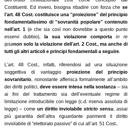
Costituenti. Ed invero, bisogna ribadire con forza che
se
l’art. 48 Cost. costituisce una “proiezione” del principio
fondamentalissimo di “sovranità popolare” contenuto
nell’art. 1
(e che sia così non dovrebbe a questo punto
esservi dubbio),
la sua violazione comporta
in re
ipsa
non solo la violazione dell’art. 2 Cost., ma anche di
tutti gli altri articoli e principi fondamentali a seguire
.
L’art. 48 Cost., infatti, riferendosi ad una situazione
soggettiva di vantaggio
proiezione del principio
sovranitario
, nonostante afferisca formalmente all’ambito
dei diritti politici,
deve essere intesa nella sostanza
– sia
ai fini del trattamento sia dell’eventuale regime di
limitazione introducibile con legge (c.d. riserva assoluta di
legge) – come
un diritto inviolabile
stricto sensu
, assai
più garantita dell’altra riguardante parimenti il diritto
inviolabile di “elettorato passivo” di cui all’art. 51 Cost..