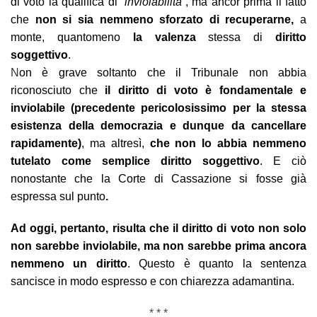
di voto la qualifica di “
inviolabilità
”, ma ancor prima il fatto
che
non si sia nemmeno sforzato di recuperarne,
a
monte, quantomeno
la valenza
stessa di
diritto
soggettivo
.
N
on è grave soltanto che il Tribunale non abbia
riconosciuto che
il diritto di voto è fondamentale e
inviolabile (precedente pericolosissimo per la stessa
esistenza della democrazia e dunque da cancellare
rapidamente)
, ma altresì,
che non lo abbia nemmeno
tutelato come semplice diritto soggettivo
. E ciò
nonostante che la Corte di Cassazione si fosse già
espressa sul punto
.
Ad oggi, pertanto, risulta che il diritto di voto non solo
non sarebbe inviolabile, ma non sarebbe prima ancora
nemmeno un diritto
. Questo è quanto la sentenza
sancisce in modo espresso e con chiarezza adamantina.
* * *