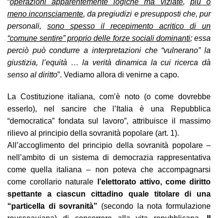
“
operazioni apparentemente logiche ma viziate
,
più o
meno inconsciamente
, da pregiudizi e presupposti che, pur
personali,
sono spesso il recepimento acritico di un
“comune sentire” proprio delle forze sociali dominanti
; essa
perciò può condurre a interpretazioni che “vulnerano” la
giustizia, l’equità … la verità dinamica la cui ricerca dà
senso al diritto
”. Vediamo allora di venirne a capo.
La Costituzione italiana, com’è noto (o come dovrebbe
esserlo), nel sancire che l’Italia è una Repubblica
“democratica” fondata sul lavoro”, attribuisce il massimo
rilievo al principio della sovranità popolare (art. 1).
All’accoglimento del principio della sovranità popolare –
nell’ambito di un sistema di democrazia rappresentativa
come quella italiana – non poteva che accompagnarsi
come corollario naturale
l’elettorato attivo, come diritto
spettante a ciascun cittadino quale titolare di una
“particella di sovranità”
(secondo la nota formulazione