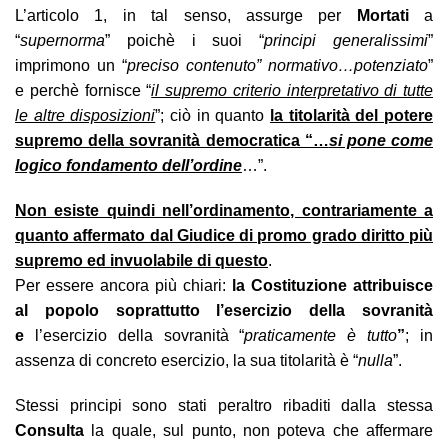
L’articolo 1, in tal senso, assurge per
Mortati
a
“
supernorma
” poichè i suoi “
principi generalissimi
”
imprimono un “
preciso contenuto” normativo…potenziato
”
e perchè fornisce “
il supremo criterio interpretativo di tutte
le altre disposizioni
”; ciò in quanto
la titolarità del potere
supremo della sovranità democratica “…
si pone come
logico fondamento dell’ordine
…”.
Non esiste quindi nell’ordinamento, contrariamente a
quanto affermato dal Giudice di promo grado diritto più
supremo ed invuolabile di questo
.
Per essere ancora più chiari:
la Costituzione attribuisce
al popolo soprattutto l’esercizio della sovranità
e
l’esercizio della sovranità “
praticamente è tutto
”
; in
assenza di concreto esercizio, la sua titolarità è “
nulla
”
.
Stessi principi sono stati peraltro ribaditi dalla stessa
Consulta
la quale, sul punto, non poteva che affermare