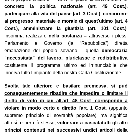
concreto la politica nazionale (art. 49 Cost.),
partecipare alla vita del paese (art. 3 Cost.), concorrere
al progresso materiale e morale di quest’ultimo (art. 4
Cost.), amministrare la giustizia (art. 101 Cost.)
,
insomma realizzare
nella sostanza –
attraverso i plessi
Parlamento e Governo (la “Repubblica”) diretta
emanazione del popolo sovrano – quella
democrazia
“necessitata” del lavoro, pluriclasse e redistributiva
costituente il programma ultimo ed irrinunciabile che
innerva tutto l’impianto della nostra Carta Costituzionale.
Svolta tale ulteriore e basilare premessa, si può
conseguentemente ribadire che impedire o limitare il
diritto di voto di cui all’art. 48 Cost. corrisponde a
violare in modo certo e diretto l’art. 1 Cost.
(appunto
supremo principio di sovranità popolare), ma significa
altresì, e per ciò stesso,
vulnerare a cascata
tutti gli altri
principi contenuti nei successivi undici articoli della