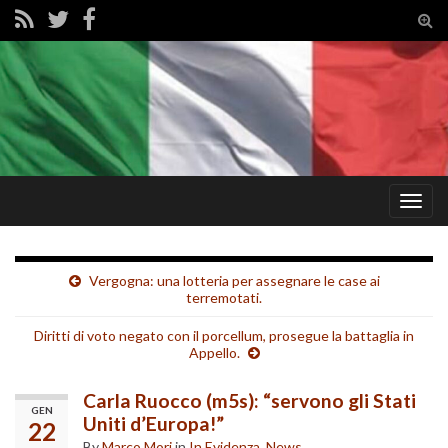
Tog
sear
for
Togg
navig
Vergogna: una lotteria per assegnare le case ai
terremotati.
Diritti di voto negato con il porcellum, prosegue la battaglia in
Appello.
Carla Ruocco (m5s): “servono gli Stati
GEN
Uniti d’Europa!”
22
By
Marco Mori
in
In Evidenza
,
News