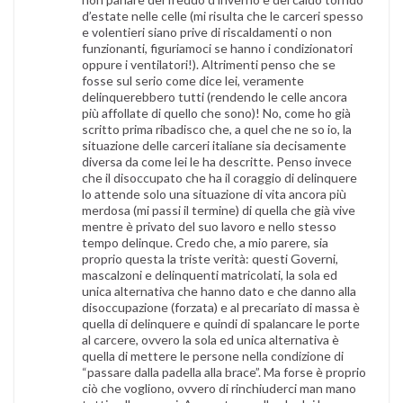
d’estate nelle celle (mi risulta che le carceri spesso
e volentieri siano prive di riscaldamenti o non
funzionanti, figuriamoci se hanno i condizionatori
oppure i ventilatori!). Altrimenti penso che se
fosse sul serio come dice lei, veramente
delinquerebbero tutti (rendendo le celle ancora
più affollate di quello che sono)! No, come ho già
scritto prima ribadisco che, a quel che ne so io, la
situazione delle carceri italiane sia decisamente
diversa da come lei le ha descritte. Penso invece
che il disoccupato che ha il coraggio di delinquere
lo attende solo una situazione di vita ancora più
merdosa (mi passi il termine) di quella che già vive
mentre è privato del suo lavoro e nello stesso
tempo delinque. Credo che, a mio parere, sia
proprio questa la triste verità: questi Governi,
mascalzoni e delinquenti matricolati, la sola ed
unica alternativa che hanno dato e che danno alla
disoccupazione (forzata) e al precariato di massa è
quella di delinquere e quindi di spalancare le porte
al carcere, ovvero la sola ed unica alternativa è
quella di mettere le persone nella condizione di
“passare dalla padella alla brace”. Ma forse è proprio
ciò che vogliono, ovvero di rinchiuderci man mano