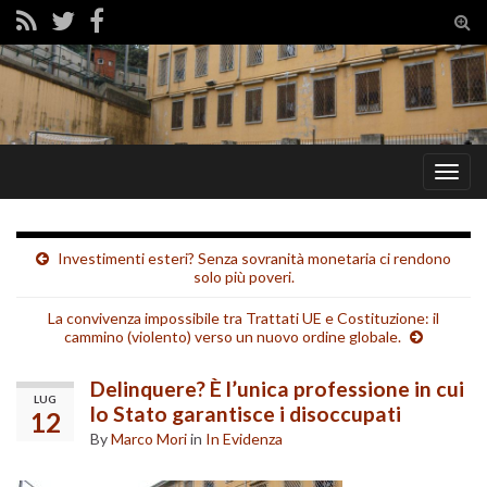
Tog
sear
for
Togg
navig
Investimenti esteri? Senza sovranità monetaria ci rendono
solo più poveri.
La convivenza impossibile tra Trattati UE e Costituzione: il
cammino (violento) verso un nuovo ordine globale.
Delinquere? È l’unica professione in cui
LUG
lo Stato garantisce i disoccupati
12
By
Marco Mori
in
In Evidenza