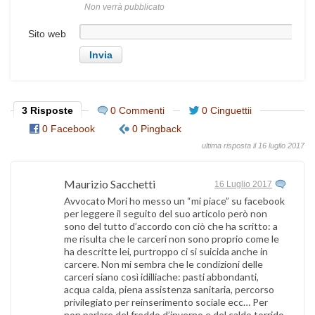
Non verrà pubblicato
Sito web
3 Risposte
0 Commenti
0 Cinguettii
0 Facebook
0 Pingback
ultima risposta il 16 luglio 2017
Maurizio Sacchetti
16 Luglio 2017
Avvocato Mori ho messo un “mi piace” su facebook
per leggere il seguito del suo articolo però non
sono del tutto d’accordo con ciò che ha scritto: a
me risulta che le carceri non sono proprio come le
ha descritte lei, purtroppo ci si suicida anche in
carcere. Non mi sembra che le condizioni delle
carceri siano così idilliache: pasti abbondanti,
acqua calda, piena assistenza sanitaria, percorso
privilegiato per reinserimento sociale ecc… Per
non parlare del freddo d’inverno e del caldo torrido