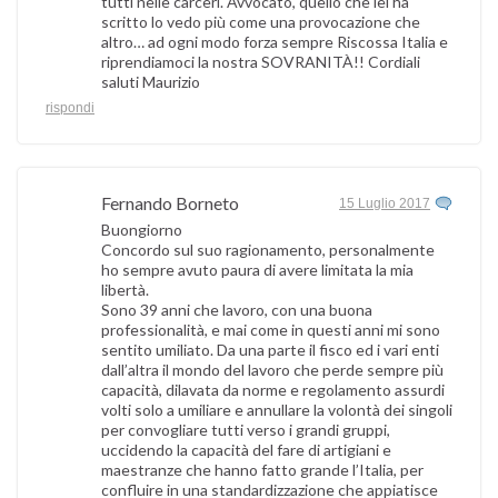
tutti nelle carceri. Avvocato, quello che lei ha
scritto lo vedo più come una provocazione che
altro… ad ogni modo forza sempre Riscossa Italia e
riprendiamoci la nostra SOVRANITÀ!! Cordiali
saluti Maurizio
rispondi
Fernando Borneto
15 Luglio 2017
Buongiorno
Concordo sul suo ragionamento, personalmente
ho sempre avuto paura di avere limitata la mia
libertà.
Sono 39 anni che lavoro, con una buona
professionalità, e mai come in questi anni mi sono
sentito umiliato. Da una parte il fisco ed i vari enti
dall’altra il mondo del lavoro che perde sempre più
capacità, dilavata da norme e regolamento assurdi
volti solo a umiliare e annullare la volontà dei singoli
per convogliare tutti verso i grandi gruppi,
uccidendo la capacità del fare di artigiani e
maestranze che hanno fatto grande l’Italia, per
confluire in una standardizzazione che appiatisce