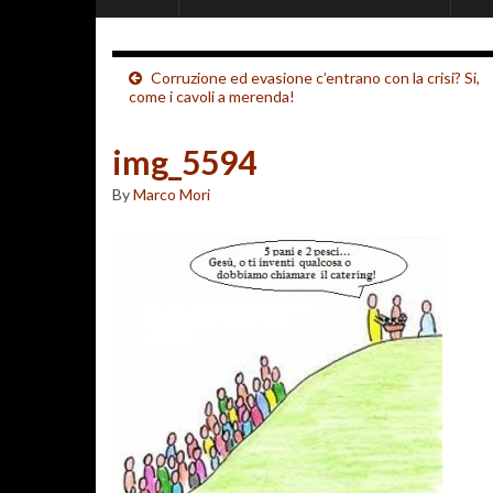
Corruzione ed evasione c’entrano con la crisi? Si,
come i cavoli a merenda!
img_5594
By
Marco Mori