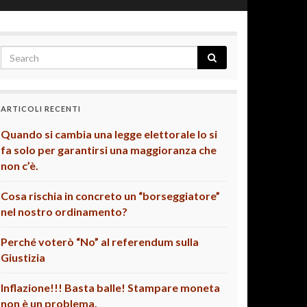
ARTICOLI RECENTI
Quando si cambia una legge elettorale lo si
fa solo per garantirsi una maggioranza che
non c’è.
Cosa rischia in concreto un “borseggiatore”
nel nostro ordinamento?
Perché voterò “No” al referendum sulla
Giustizia
Inflazione!!! Basta balle! Stampare moneta
non è un problema.