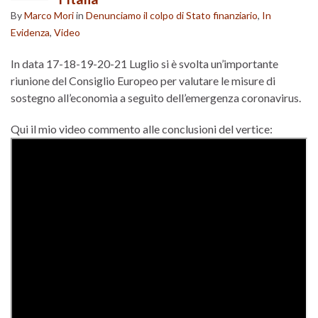
By
Marco Mori
in
Denunciamo il colpo di Stato finanziario
,
In
Evidenza
,
Video
In data 17-18-19-20-21 Luglio si è svolta un’importante
riunione del Consiglio Europeo per valutare le misure di
sostegno all’economia a seguito dell’emergenza coronavirus.
Qui il mio video commento alle conclusioni del vertice: