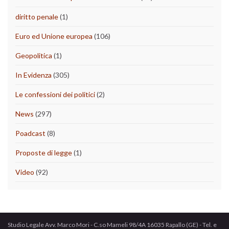
diritto penale
(1)
Euro ed Unione europea
(106)
Geopolitica
(1)
In Evidenza
(305)
Le confessioni dei politici
(2)
News
(297)
Poadcast
(8)
Proposte di legge
(1)
Video
(92)
Studio Legale Avv. Marco Mori - C.so Mameli 98/4A 16035 Rapallo (GE) - Tel. e