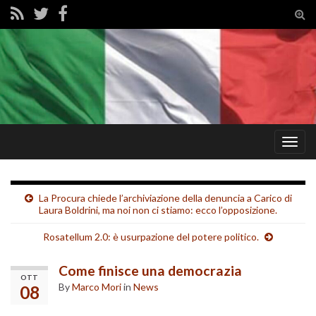
Tog
sear
for
Togg
navig
La Procura chiede l’archiviazione della denuncia a Carico di
Laura Boldrini, ma noi non ci stiamo: ecco l’opposizione.
Rosatellum 2.0: è usurpazione del potere politico.
Come finisce una democrazia
OTT
By
Marco Mori
in
News
08