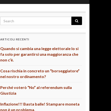
ARTICOLI RECENTI
Quando si cambia una legge elettorale lo si
fa solo per garantirsi una maggioranza che
non c’è.
Cosa rischia in concreto un “borseggiatore”
nel nostro ordinamento?
Perché voterò “No” al referendum sulla
Giustizia
Inflazione!!! Basta balle! Stampare moneta
non è un problema.