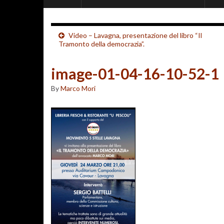
Video – Lavagna, presentazione del libro “Il
Tramonto della democrazia”.
image-01-04-16-10-52-1
By
Marco Mori