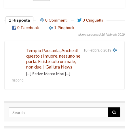
1 Risposta
0 Commenti
0 Cinguettii
0 Facebook
1 Pingback
ultima risposta il 10 febbraio 2019
Tempio Pausania, Anche di
10 Febbraio 2019
questo si muore, nessuno ne
parla. Esiste solo un male,
non due. | Gallura News
[…] Scrive Marco Mori […]
rispondi