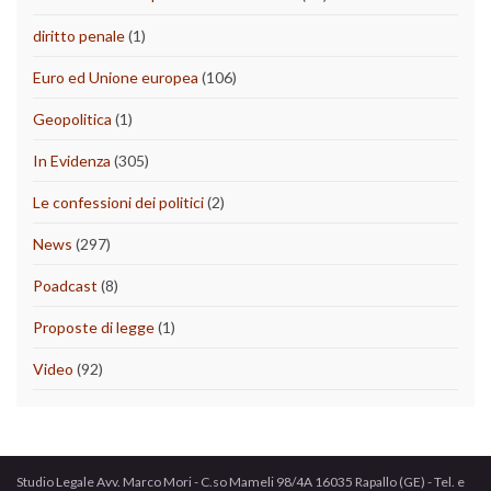
diritto penale
(1)
Euro ed Unione europea
(106)
Geopolitica
(1)
In Evidenza
(305)
Le confessioni dei politici
(2)
News
(297)
Poadcast
(8)
Proposte di legge
(1)
Video
(92)
Studio Legale Avv. Marco Mori - C.so Mameli 98/4A 16035 Rapallo (GE) - Tel. e