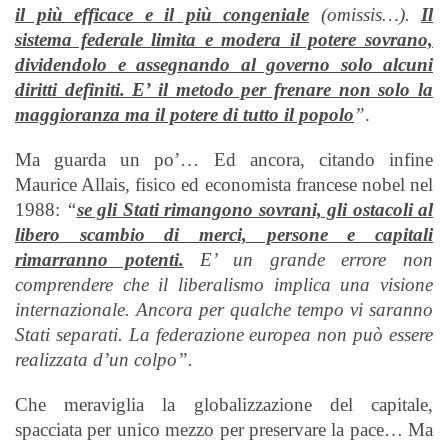
il più efficace e il più congeniale
(omissis…).
Il
sistema federale limita e modera il potere sovrano,
dividendolo e assegnando al governo solo alcuni
diritti definiti. E’ il metodo per frenare non solo la
maggioranza ma il potere di tutto il popolo
”
.
Ma guarda un po’… Ed ancora, citando infine
Maurice Allais, fisico ed economista francese nobel nel
1988:
“
se gli Stati rimangono sovrani, gli ostacoli al
libero scambio di merci, persone e capitali
rimarranno potenti.
E’ un grande errore non
comprendere che il liberalismo implica una visione
internazionale. Ancora per qualche tempo vi saranno
Stati separati. La federazione europea non può essere
realizzata d’un colpo”.
Che meraviglia la globalizzazione del capitale,
spacciata per unico mezzo per preservare la pace… Ma