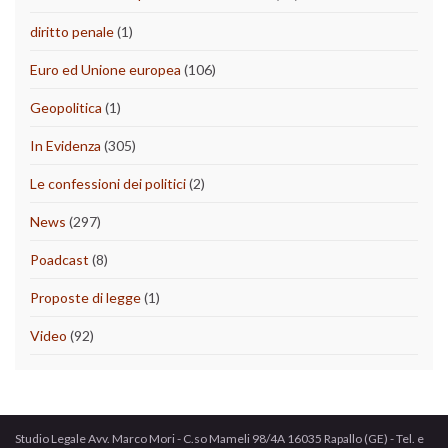
diritto penale
(1)
Euro ed Unione europea
(106)
Geopolitica
(1)
In Evidenza
(305)
Le confessioni dei politici
(2)
News
(297)
Poadcast
(8)
Proposte di legge
(1)
Video
(92)
Studio Legale Avv. Marco Mori - C.so Mameli 98/4A 16035 Rapallo (GE) - Tel. e