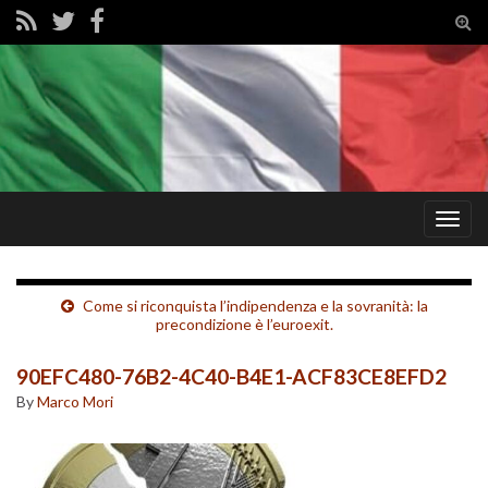
Tog
sear
for
Togg
navig
Come si riconquista l’indipendenza e la sovranità: la
precondizione è l’euroexit.
90EFC480-76B2-4C40-B4E1-ACF83CE8EFD2
By
Marco Mori