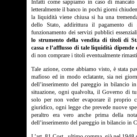
Infatti come sappiamo in caso di mancato r
letteralmente il banco in pochi giorni chiuden
la liquidità viene chiusa si ha una tremend
dello Stato, addirittura il pagamento di 
funzionamento dei servizi pubblici essenzial
lo strumento della vendita di titoli di 
cassa e l’afflusso di tale liquidità dipende
di non comprare i titoli eventualmente rimast
Tale azione, come abbiamo visto, è stata pa
mafioso ed in modo eclatante, sia nei gio
dell’inserimento del pareggio in bilancio i
situazione, ogni qualvolta, il Governo di t
solo per non veder evaporare il proprio c
giuridico, ogni legge che prevede nuove spese
peraltro era vero anche prima della not
dell’inserimento del pareggio in bilancio in C
L’art. 81 Cost., ultimo comma, già nel 1948