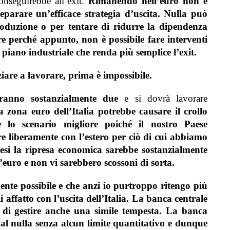
onseguirebbe all’exit.
Rimanendo nell’euro non è
parare un’efficace strategia d’uscita. Nulla può
roduzione o per tentare di ridurre la dipendenza
re perché appunto, non è possibile fare interventi
 piano industriale che renda più semplice l’exit.
iziare a lavorare, prima è impossibile.
aranno sostanzialmente due
e si dovrà lavorare
zona euro dell’Italia potrebbe causare il crollo
e lo scenario migliore poiché il nostro Paese
re liberamente con l’estero per ciò di cui abbiamo
esi la ripresa economica sarebbe sostanzialmente
’euro e non vi sarebbero scossoni di sorta.
ente possibile e che anzi io purtroppo ritengo più
 affatto con l’uscita dell’Italia.
La banca centrale
 di gestire anche una simile tempesta.
La banca
al nulla senza alcun limite quantitativo e dunque