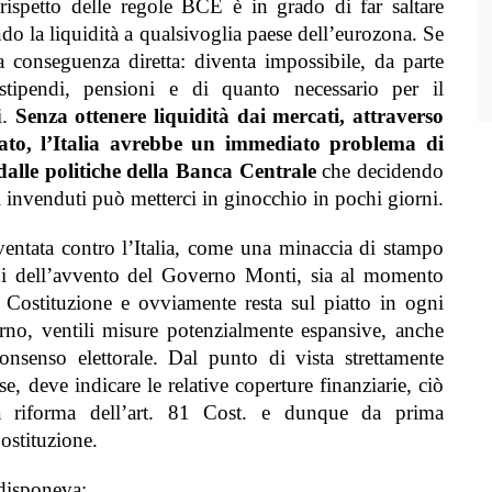
ispetto delle regole BCE è in grado di far saltare
do la liquidità a qualsivoglia paese dell’eurozona. Se
a conseguenza diretta: diventa impossibile, da parte
stipendi, pensioni e di quanto necessario per il
i.
Senza ottenere liquidità dai mercati, attraverso
Stato, l’Italia avrebbe un immediato problema di
 dalle politiche della Banca Centrale
che decidendo
i invenduti può metterci in ginocchio in pochi giorni.
ventata contro l’Italia, come una minaccia di stampo
rni dell’avvento del Governo Monti, sia al momento
n Costituzione e ovviamente resta sul piatto in ogni
urno, ventili misure potenzialmente espansive, anche
onsenso elettorale.
Dal punto di vista strettamente
, deve indicare le relative coperture finanziarie, ciò
a riforma dell’art. 81 Cost. e dunque da prima
ostituzione.
 disponeva: