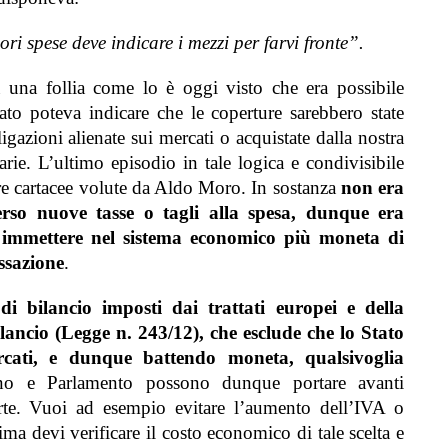
i spese deve indicare i mezzi per farvi fronte”.
a una follia come lo è oggi visto che era possibile
tato poteva indicare che le coperture sarebbero state
gazioni alienate sui mercati o acquistate dalla nostra
rie. L’ultimo episodio in tale logica e condivisibile
ire cartacee volute da Aldo Moro.
In sostanza
non era
erso nuove tasse o tagli alla spesa, dunque era
ro immettere nel sistema economico più moneta di
ssazione
.
 di bilancio imposti dai trattati europei e della
lancio (Legge n. 243/12), che esclude che lo Stato
ercati, e dunque battendo moneta, qualsivoglia
no e Parlamento possono dunque portare avanti
arte. Vuoi ad esempio evitare l’aumento dell’IVA o
ima devi verificare il costo economico di tale scelta e