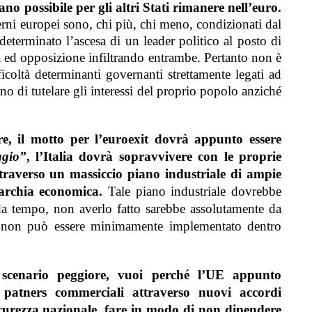
no possibile per gli altri Stati rimanere nell’euro.
erni europei sono, chi più, chi meno, condizionati dal
eterminato l’ascesa di un leader politico al posto di
za ed opposizione infiltrando entrambe. Pertanto non è
coltà determinanti governanti strettamente legati ad
o di tutelare gli interessi del proprio popolo anziché
iore, il motto per l’euroexit dovrà appunto essere
ggio”
, l’Italia dovrà sopravvivere con le proprie
averso un massiccio piano industriale di ampie
tarchia economica.
Tale piano industriale dovrebbe
à da tempo, non averlo fatto sarebbe assolutamente da
sso non può essere minimamente implementato dentro
o scenario peggiore, vuoi perché l’UE appunto
i patners commerciali attraverso nuovi accordi
sicurezza nazionale, fare in modo di non dipendere