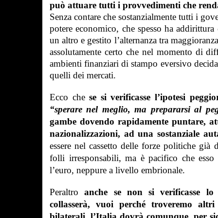
può attuare tutti i provvedimenti che renda
Senza contare che sostanzialmente tutti i gov
potere economico, che spesso ha addirittura d
un altro e gestito l’alternanza tra maggioran
assolutamente certo che nel momento di diffi
ambienti finanziari di stampo eversivo decidan
quelli dei mercati.
Ecco che
se si verificasse l’ipotesi pegg
“sperare nel meglio, ma prepararsi al pe
gambe dovendo rapidamente puntare, attr
nazionalizzazioni, ad una sostanziale au
essere nel cassetto delle forze politiche gi
folli irresponsabili, ma è pacifico che e
l’euro, neppure a livello embrionale.
Peraltro
anche se non si verificasse l
collasserà, vuoi perché troveremo altr
bilaterali, l’Italia dovrà comunque, per 