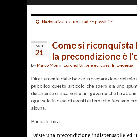
Nazionalizzare autostrade è possibile?
Come si riconquista 
AGO
21
la precondizione è l’
By
Marco Mori
in
Euro ed Unione europea
,
In Evidenza
Direttamente dalle bozze in preparazione del mio n
pubblico questo articolo che spero sia uno spun
duramente critica verso un governo che ha abbando
oggi solo in caso di eventi esterni che facciano crol
alcuna.
Buona lettura.
Esiste una precondizione indispensabile ed irr