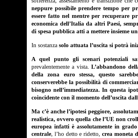
sofferenza, assestamento e transizione che c
neppure possibile prendere tempo per pre
essere fatto nel mentre per recuperare p
economica dell’Italia da altri Paesi, semp
di spesa pubblica atti a mettere insieme un
In sostanza
solo attuata l’uscita si potrà in
A quel punto gli scenari potenziali s
prevalentemente a vista.
L’abbandono della 
della zona euro stessa, questo sarebb
conserverebbe la possibilità di commercia
bisogno nell’immediatezza. In questa ipot
coincidente con il momento dell’uscita dall
Ma c’è anche l’ipotesi peggiore, assolutam
realistica, ovvero quella che l’UE non crolli
europea infatti è assolutamente in grado
centrale
, l’ho detto e ridetto,
crea moneta d