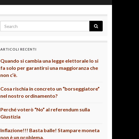
ARTICOLI RECENTI
Quando si cambia una legge elettorale lo si
fa solo per garantirsi una maggioranza che
non c’è.
Cosa rischia in concreto un “borseggiatore”
nel nostro ordinamento?
Perché voterò “No” al referendum sulla
Giustizia
Inflazione!!! Basta balle! Stampare moneta
non è un problema.