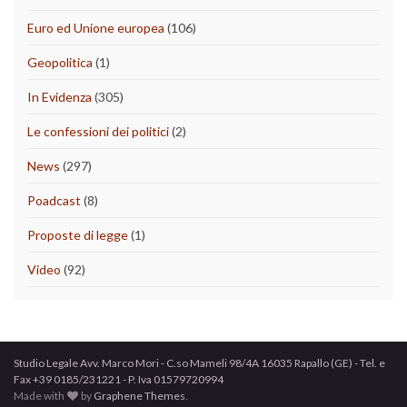
Euro ed Unione europea
(106)
Geopolitica
(1)
In Evidenza
(305)
Le confessioni dei politici
(2)
News
(297)
Poadcast
(8)
Proposte di legge
(1)
Video
(92)
Studio Legale Avv. Marco Mori - C.so Mameli 98/4A 16035 Rapallo (GE) - Tel. e
Fax +39 0185/231221 - P. Iva 01579720994
Made with
by
Graphene Themes
.