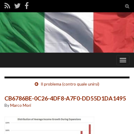
Tog
sear
for
Togg
navig
Il problema (contro quale unirsi)
CB6786BE-0C26-4DF8-A7F0-DD55D1DA1495
By
Marco Mori