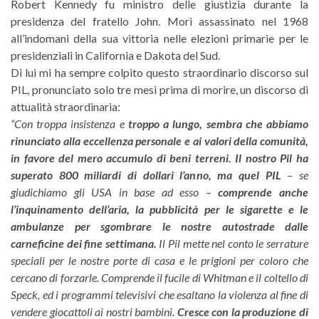
Robert Kennedy fu ministro delle giustizia durante la
presidenza del fratello John. Morì assassinato nel 1968
all’indomani della sua vittoria nelle elezioni primarie per le
presidenziali in California e Dakota del Sud.
Di lui mi ha sempre colpito questo straordinario discorso sul
PIL, pronunciato solo tre mesi prima di morire, un discorso di
attualità straordinaria:
“Con troppa insistenza e
troppo a lungo, sembra che abbiamo
rinunciato alla eccellenza personale e ai valori della comunità,
in favore del mero accumulo di beni terreni.
Il nostro Pil ha
superato 800 miliardi di dollari l’anno, ma quel PIL
– se
giudichiamo gli USA in base ad esso –
comprende anche
l’inquinamento dell’aria, la pubblicità per le sigarette e le
ambulanze per sgombrare le nostre autostrade dalle
carneficine dei fine settimana.
Il Pil mette nel conto le serrature
speciali per le nostre porte di casa e le prigioni per coloro che
cercano di forzarle. Comprende il fucile di Whitman e il coltello di
Speck, ed i programmi televisivi che esaltano la violenza al fine di
vendere giocattoli ai nostri bambini.
Cresce con la produzione di