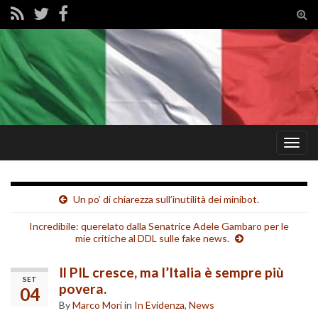
Tog
sear
for
Togg
navig
Un po’ di chiarezza sull’inutilità dei minibot.
Incredibile: querelato dalla Senatrice Adele Gambaro per le
mie critiche al DDL sulle fake news.
Il PIL cresce, ma l’Italia è sempre più
SET
povera.
04
By
Marco Mori
in
In Evidenza
,
News