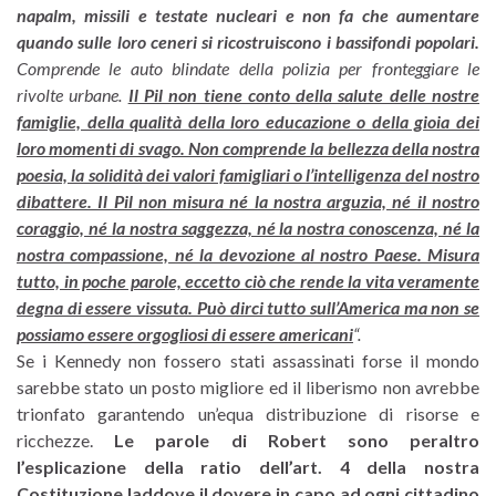
napalm, missili e testate nucleari e non fa che aumentare
quando sulle loro ceneri si ricostruiscono i bassifondi popolari.
Comprende le auto blindate della polizia per fronteggiare le
rivolte urbane.
Il Pil non tiene conto della salute delle nostre
famiglie, della qualità della loro educazione o della gioia dei
loro momenti di svago. Non comprende la bellezza della nostra
poesia, la solidità dei valori famigliari o l’intelligenza del nostro
dibattere. Il Pil non misura né la nostra arguzia, né il nostro
coraggio, né la nostra saggezza, né la nostra conoscenza, né la
nostra compassione, né la devozione al nostro Paese. Misura
tutto, in poche parole, eccetto ciò che rende la vita veramente
degna di essere vissuta. Può dirci tutto sull’America ma non se
possiamo essere orgogliosi di essere americani
“.
Se i Kennedy non fossero stati assassinati forse il mondo
sarebbe stato un posto migliore ed il liberismo non avrebbe
trionfato garantendo un’equa distribuzione di risorse e
ricchezze.
Le parole di Robert sono peraltro
l’esplicazione della ratio dell’art. 4 della nostra
Costituzione laddove il dovere in capo ad ogni cittadino