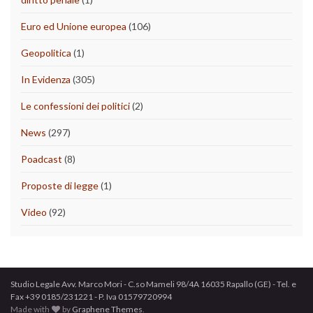
Euro ed Unione europea
(106)
Geopolitica
(1)
In Evidenza
(305)
Le confessioni dei politici
(2)
News
(297)
Poadcast
(8)
Proposte di legge
(1)
Video
(92)
Studio Legale Avv. Marco Mori - C.so Mameli 98/4A 16035 Rapallo (GE) - Tel. e
Fax +39 0185/231221 - P. Iva 01579720994
Made with
by
Graphene Themes
.