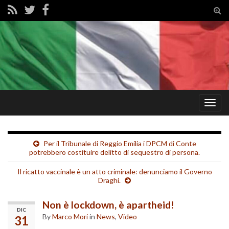
Tog
sear
for
Togg
navig
Per il Tribunale di Reggio Emilia i DPCM di Conte
potrebbero costituire delitto di sequestro di persona.
Il ricatto vaccinale è un atto criminale: denunciamo il Governo
Draghi.
Non è lockdown, è apartheid!
DIC
By
Marco Mori
in
News
,
Video
31